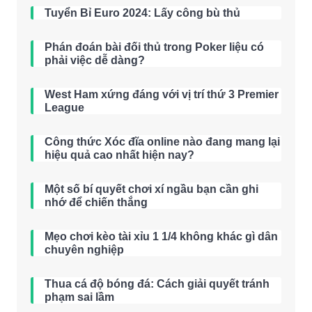
Tuyển Bỉ Euro 2024: Lấy công bù thủ
Phán đoán bài đối thủ trong Poker liệu có
phải việc dễ dàng?
West Ham xứng đáng với vị trí thứ 3 Premier
League
Công thức Xóc đĩa online nào đang mang lại
hiệu quả cao nhất hiện nay?
Một số bí quyết chơi xí ngầu bạn cần ghi
nhớ để chiến thắng
Mẹo chơi kèo tài xỉu 1 1/4 không khác gì dân
chuyên nghiệp
Thua cá độ bóng đá: Cách giải quyết tránh
phạm sai lầm