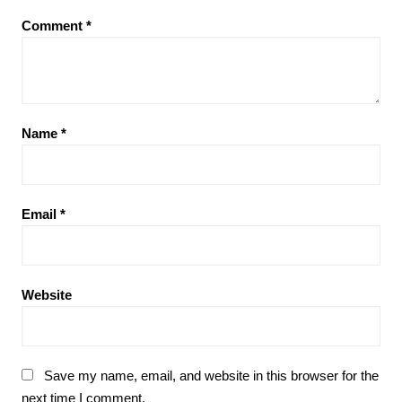
Comment
*
Name
*
Email
*
Website
Save my name, email, and website in this browser for the
next time I comment.