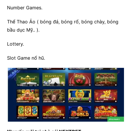
Number Games.
Thể Thao Ảo ( bóng đá, bóng rổ, bóng chày, bóng
bầu dục Mỹ.. ).
Lottery.
Slot Game nổ hũ.