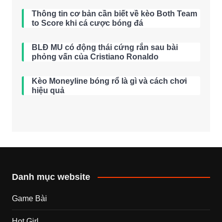
Thông tin cơ bản cần biết về kèo Both Team
to Score khi cá cược bóng đá
BLĐ MU có động thái cứng rắn sau bài
phỏng vấn của Cristiano Ronaldo
Kèo Moneyline bóng rổ là gì và cách chơi
hiệu quả
Danh mục website
Game Bài
Hot Girl