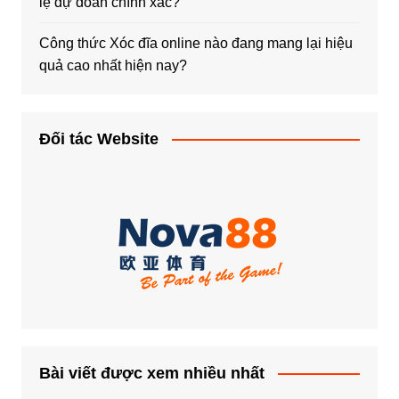
lệ dự đoán chính xác?
Công thức Xóc đĩa online nào đang mang lại hiệu
quả cao nhất hiện nay?
Đối tác Website
Bài viết được xem nhiều nhất