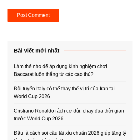
Bài viết mới nhất
Làm thế nào để áp dụng kinh nghiệm chơi
Baccarat luôn thắng từ các cao thủ?
Đội tuyển Italy có thể thay thế vị trí của Iran tại
World Cup 2026
Cristiano Ronaldo rách cơ đùi, chạy đua thời gian
trước World Cup 2026
Đâu là cách soi cầu tài xỉu chuẩn 2026 giúp tăng tỷ