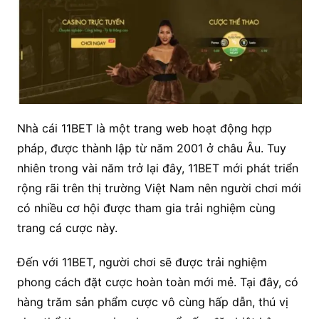
Nhà cái 11BET là một trang web hoạt động hợp
pháp, được thành lập từ năm 2001 ở châu Âu. Tuy
nhiên trong vài năm trở lại đây, 11BET mới phát triển
rộng rãi trên thị trường Việt Nam nên người chơi mới
có nhiều cơ hội được tham gia trải nghiệm cùng
trang cá cược này.
Đến với 11BET, người chơi sẽ được trải nghiệm
phong cách đặt cược hoàn toàn mới mẻ. Tại đây, có
hàng trăm sản phẩm cược vô cùng hấp dẫn, thú vị