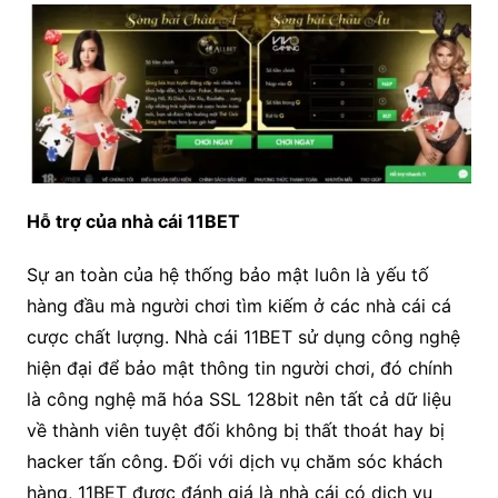
Hỗ trợ của nhà cái 11BET
Sự an toàn của hệ thống bảo mật luôn là yếu tố
hàng đầu mà người chơi tìm kiếm ở các nhà cái cá
cược chất lượng. Nhà cái 11BET sử dụng công nghệ
hiện đại để bảo mật thông tin người chơi, đó chính
là công nghệ mã hóa SSL 128bit nên tất cả dữ liệu
về thành viên tuyệt đối không bị thất thoát hay bị
hacker tấn công. Đối với dịch vụ chăm sóc khách
hàng, 11BET được đánh giá là nhà cái có dịch vụ