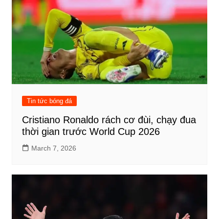
Tin tức bóng đá
Cristiano Ronaldo rách cơ đùi, chạy đua
thời gian trước World Cup 2026
March 7, 2026