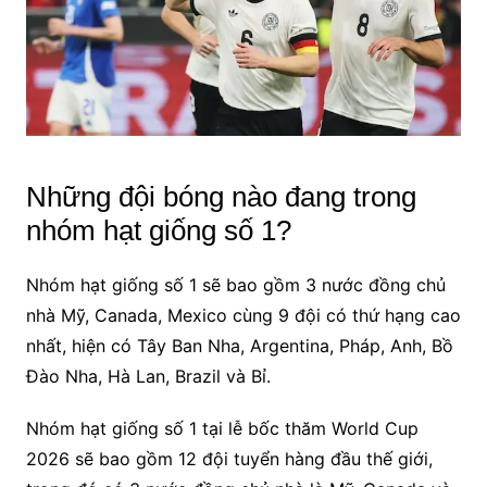
Những đội bóng nào đang trong
nhóm hạt giống số 1?
Nhóm hạt giống số 1 sẽ bao gồm 3 nước đồng chủ
nhà Mỹ, Canada, Mexico cùng 9 đội có thứ hạng cao
nhất, hiện có Tây Ban Nha, Argentina, Pháp, Anh, Bồ
Đào Nha, Hà Lan, Brazil và Bỉ.
Nhóm hạt giống số 1 tại lễ bốc thăm World Cup
2026 sẽ bao gồm 12 đội tuyển hàng đầu thế giới,