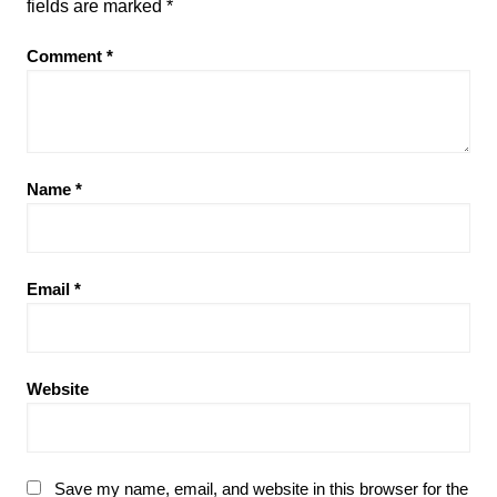
fields are marked
*
Comment
*
Name
*
Email
*
Website
Save my name, email, and website in this browser for the