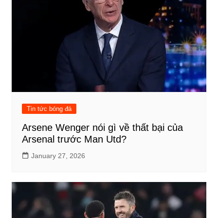
Tin tức bóng đá
Arsene Wenger nói gì về thất bại của
Arsenal trước Man Utd?
January 27, 2026