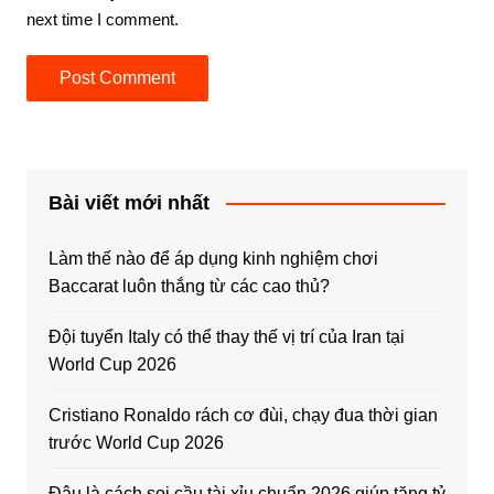
next time I comment.
Bài viết mới nhất
Làm thế nào để áp dụng kinh nghiệm chơi
Baccarat luôn thắng từ các cao thủ?
Đội tuyển Italy có thể thay thế vị trí của Iran tại
World Cup 2026
Cristiano Ronaldo rách cơ đùi, chạy đua thời gian
trước World Cup 2026
Đâu là cách soi cầu tài xỉu chuẩn 2026 giúp tăng tỷ