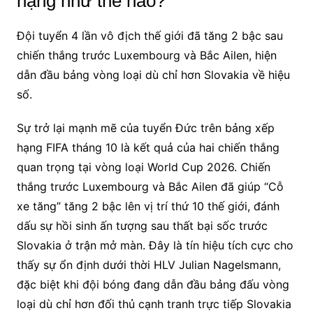
hạng như thế nào?
Đội tuyển 4 lần vô địch thế giới đã tăng 2 bậc sau
chiến thắng trước Luxembourg và Bắc Ailen, hiện
dẫn đầu bảng vòng loại dù chỉ hơn Slovakia về hiệu
số.
Sự trở lại mạnh mẽ của tuyển Đức trên bảng xếp
hạng FIFA tháng 10 là kết quả của hai chiến thắng
quan trọng tại vòng loại World Cup 2026. Chiến
thắng trước Luxembourg và Bắc Ailen đã giúp “Cỗ
xe tăng” tăng 2 bậc lên vị trí thứ 10 thế giới, đánh
dấu sự hồi sinh ấn tượng sau thất bại sốc trước
Slovakia ở trận mở màn. Đây là tín hiệu tích cực cho
thấy sự ổn định dưới thời HLV Julian Nagelsmann,
đặc biệt khi đội bóng đang dẫn đầu bảng đấu vòng
loại dù chỉ hơn đối thủ cạnh tranh trực tiếp Slovakia