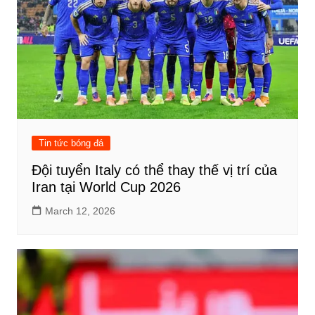
Tin tức bóng đá
Đội tuyển Italy có thể thay thế vị trí của
Iran tại World Cup 2026
March 12, 2026