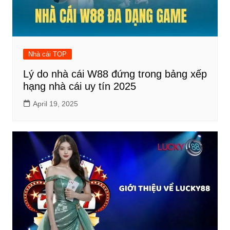
Nhà cái TOP
Lý do nhà cái W88 đứng trong bảng xếp
hạng nhà cái uy tín 2025
April 19, 2025