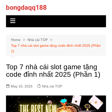
Skip
bongdaqq188
to
content
Home
Nhà cái TOP
Top 7 nhà cái slot game tặng code đỉnh nhất 2025 (Phần
1)
Top 7 nhà cái slot game tặng
code đỉnh nhất 2025 (Phần 1)
May 10, 2025
Nhà cái TOP