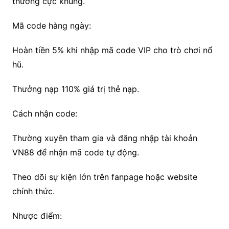
thưởng cực khủng.
Mã code hàng ngày:
Hoàn tiền 5% khi nhập mã code VIP cho trò chơi nổ
hũ.
Thưởng nạp 110% giá trị thẻ nạp.
Cách nhận code:
Thường xuyên tham gia và đăng nhập tài khoản
VN88 để nhận mã code tự động.
Theo dõi sự kiện lớn trên fanpage hoặc website
chính thức.
Nhược điểm: