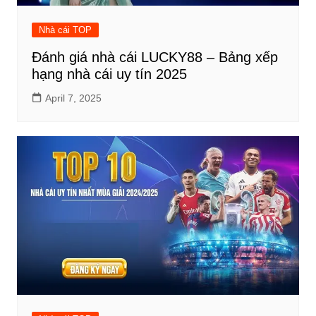
Nhà cái TOP
Đánh giá nhà cái LUCKY88 – Bảng xếp
hạng nhà cái uy tín 2025
April 7, 2025