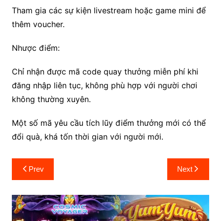
Tham gia các sự kiện livestream hoặc game mini để
thêm voucher.
Nhược điểm:
Chỉ nhận được mã code quay thưởng miễn phí khi
đăng nhập liên tục, không phù hợp với người chơi
không thường xuyên.
Một số mã yêu cầu tích lũy điểm thưởng mới có thể
đổi quà, khá tốn thời gian với người mới.
Post
Prev
Next
navigation