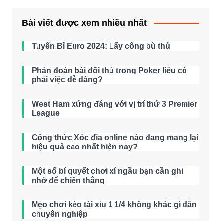
Bài viết được xem nhiều nhất
Tuyển Bỉ Euro 2024: Lấy công bù thủ
Phán đoán bài đối thủ trong Poker liệu có
phải việc dễ dàng?
West Ham xứng đáng với vị trí thứ 3 Premier
League
Công thức Xóc đĩa online nào đang mang lại
hiệu quả cao nhất hiện nay?
Một số bí quyết chơi xí ngầu bạn cần ghi
nhớ để chiến thắng
Mẹo chơi kèo tài xỉu 1 1/4 không khác gì dân
chuyên nghiệp