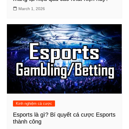
March 1, 2026
Kinh nghiệm cá cược
Esports là gì? Bí quyết cá cược Esports
thành công