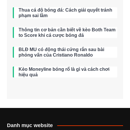
Thua cá độ bóng đá: Cách giải quyết tránh
phạm sai lầm
Thông tin cơ bản cần biết về kèo Both Team
to Score khi cá cược bóng đá
BLĐ MU có động thái cứng rắn sau bài
phỏng vấn của Cristiano Ronaldo
Kèo Moneyline bóng rổ là gì và cách chơi
hiệu quả
Danh mục website