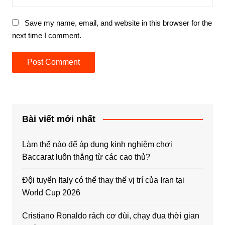
Save my name, email, and website in this browser for the
next time I comment.
Bài viết mới nhất
Làm thế nào để áp dụng kinh nghiệm chơi
Baccarat luôn thắng từ các cao thủ?
Đội tuyển Italy có thể thay thế vị trí của Iran tại
World Cup 2026
Cristiano Ronaldo rách cơ đùi, chạy đua thời gian