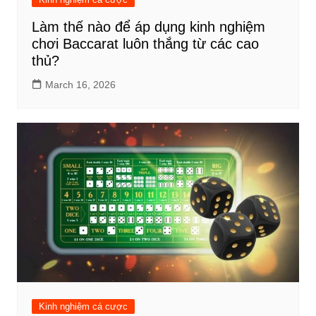
Làm thế nào để áp dụng kinh nghiệm
chơi Baccarat luôn thắng từ các cao
thủ?
March 16, 2026
Kinh nghiệm cá cược