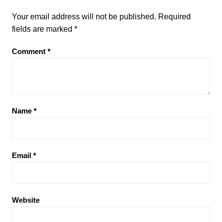
Your email address will not be published.
Required
fields are marked
*
Comment
*
Name
*
Email
*
Website