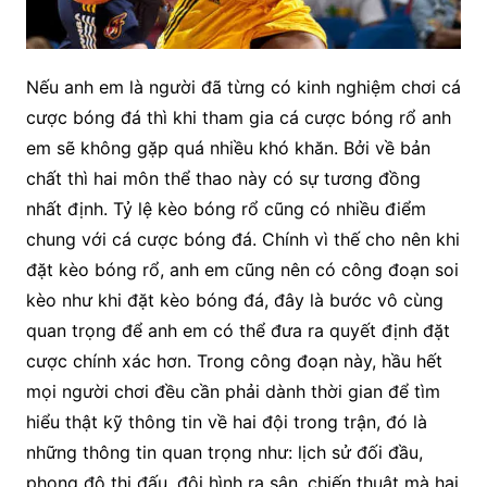
Nếu anh em là người đã từng có kinh nghiệm chơi cá
cược bóng đá thì khi tham gia cá cược bóng rổ anh
em sẽ không gặp quá nhiều khó khăn. Bởi về bản
chất thì hai môn thể thao này có sự tương đồng
nhất định. Tỷ lệ kèo bóng rổ cũng có nhiều điểm
chung với cá cược bóng đá. Chính vì thế cho nên khi
đặt kèo bóng rổ, anh em cũng nên có công đoạn soi
kèo như khi đặt kèo bóng đá, đây là bước vô cùng
quan trọng để anh em có thể đưa ra quyết định đặt
cược chính xác hơn. Trong công đoạn này, hầu hết
mọi người chơi đều cần phải dành thời gian để tìm
hiểu thật kỹ thông tin về hai đội trong trận, đó là
những thông tin quan trọng như: lịch sử đối đầu,
phong độ thi đấu, đội hình ra sân, chiến thuật mà hai