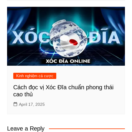
Kinh nghiệm cá cược
Cách đọc vị Xóc Đĩa chuẩn phong thái
cao thủ
April 17, 2025
Leave a Reply