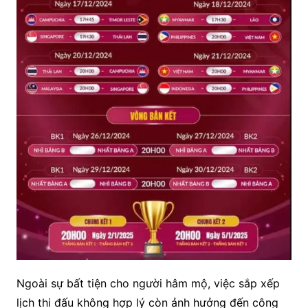
Ngoài sự bất tiện cho người hâm mộ, việc sắp xếp
lịch thi đấu không hợp lý còn ảnh hưởng đến công