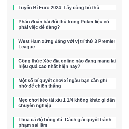
Tuyển Bỉ Euro 2024: Lấy công bù thủ
Phán đoán bài đối thủ trong Poker liệu có
phải việc dễ dàng?
West Ham xứng đáng với vị trí thứ 3 Premier
League
Công thức Xóc đĩa online nào đang mang lại
hiệu quả cao nhất hiện nay?
Một số bí quyết chơi xí ngầu bạn cần ghi
nhớ để chiến thắng
Mẹo chơi kèo tài xỉu 1 1/4 không khác gì dân
chuyên nghiệp
Thua cá độ bóng đá: Cách giải quyết tránh
phạm sai lầm