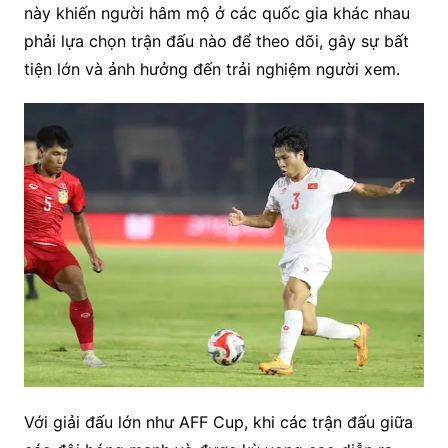
này khiến người hâm mộ ở các quốc gia khác nhau
phải lựa chọn trận đấu nào để theo dõi, gây sự bất
tiện lớn và ảnh hưởng đến trải nghiệm người xem.
Với giải đấu lớn như AFF Cup, khi các trận đấu giữa