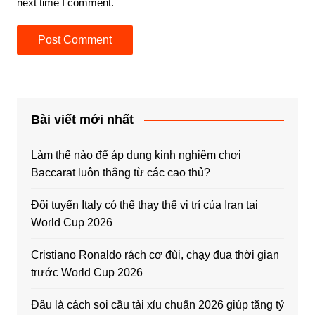
next time I comment.
Bài viết mới nhất
Làm thế nào để áp dụng kinh nghiệm chơi
Baccarat luôn thắng từ các cao thủ?
Đội tuyển Italy có thể thay thế vị trí của Iran tại
World Cup 2026
Cristiano Ronaldo rách cơ đùi, chạy đua thời gian
trước World Cup 2026
Đâu là cách soi cầu tài xỉu chuẩn 2026 giúp tăng tỷ