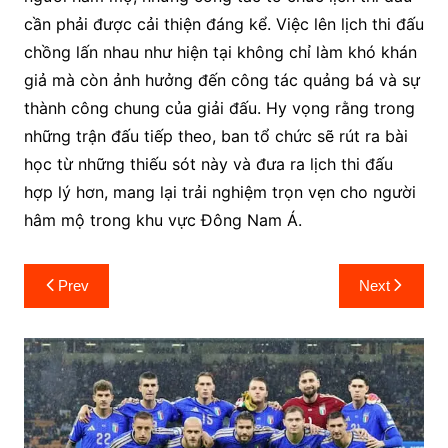
cần phải được cải thiện đáng kể. Việc lên lịch thi đấu
chồng lấn nhau như hiện tại không chỉ làm khó khán
giả mà còn ảnh hưởng đến công tác quảng bá và sự
thành công chung của giải đấu. Hy vọng rằng trong
những trận đấu tiếp theo, ban tổ chức sẽ rút ra bài
học từ những thiếu sót này và đưa ra lịch thi đấu
hợp lý hơn, mang lại trải nghiệm trọn vẹn cho người
hâm mộ trong khu vực Đông Nam Á.
Post
Prev
Next
navigation