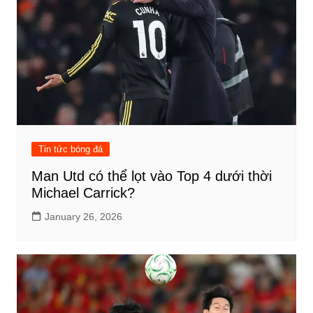
Tin tức bóng đá
Man Utd có thể lọt vào Top 4 dưới thời
Michael Carrick?
January 26, 2026