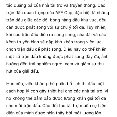
tác quảng bá của nhà tài trợ và truyền thông. Các
trận đấu quan trọng của AFF Cup, đặc biệt là những
trận đấu giữa các đội bóng hàng đầu khu vực, đều
cần được phát sóng với sự chú ý tối đa. Tuy nhiên,
khi các trận đấu diễn ra song song, nhà đài và các
kênh truyền hình sẽ gặp khó khăn trong việc lựa
chọn trận đấu để phát sóng. Điều này có thể khiến
một số trận đấu không được phát sóng đầy đủ, ảnh
hưởng đến trải nghiệm người xem và giảm sự thu
hút của giải đấu.
Hơn nữa, việc không thể phân bổ lịch thi đấu một
cách hợp lý còn gây thiệt hại cho các nhà tài trợ, vì
họ không thể đảm bảo được lượng khán giả tối đa
cho mỗi trận đấu. Các đối tác tài trợ muốn sự hiện
diện của mình được nhìn thấy bởi một lượng lớn