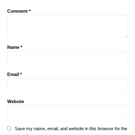
Comment
*
Name
*
Email
*
Website
Save my name, email, and website in this browser for the