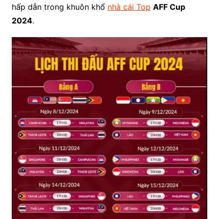
hấp dẫn trong khuôn khổ
nhà cái Top
AFF Cup
2024
.