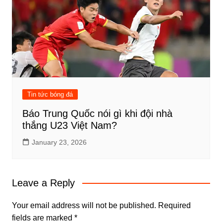
Tin tức bóng đá
Báo Trung Quốc nói gì khi đội nhà
thắng U23 Việt Nam?
January 23, 2026
Leave a Reply
Your email address will not be published.
Required
fields are marked
*