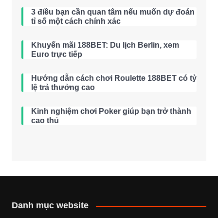
3 điều bạn cần quan tâm nếu muốn dự đoán
tỉ số một cách chính xác
Khuyến mãi 188BET: Du lịch Berlin, xem
Euro trực tiếp
Hướng dẫn cách chơi Roulette 188BET có tỷ
lệ trả thưởng cao
Kinh nghiệm chơi Poker giúp bạn trở thành
cao thủ
Danh mục website