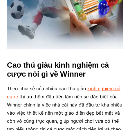
Cao thủ giàu kinh nghiệm cá
cược nói gì về Winner
Theo chia sẻ của nhiều cao thủ giàu
kinh nghiệm cá
cược
thì ưu điểm đầu tiên làm nên sự đặc biệt của
Winner chính là việc nhà cái này đã đầu tư khá nhiều
vào việc thiết kế nên một giao diện đẹp bắt mắt và
còn vô cùng trực quan, giúp người chơi vừa có thể
tìm hiểu thông tin cá cược một cách tiện lợi và thao