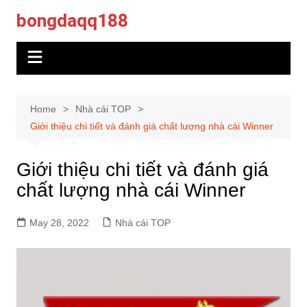
Skip
bongdaqq188
to
content
Home
Nhà cái TOP
Giới thiệu chi tiết và đánh giá chất lượng nhà cái Winner
Giới thiệu chi tiết và đánh giá
chất lượng nhà cái Winner
May 28, 2022
Nhà cái TOP