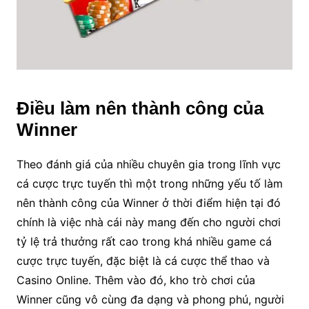
Điều làm nên thành công của
Winner
Theo đánh giá của nhiều chuyên gia trong lĩnh vực
cá cược trực tuyến thì một trong những yếu tố làm
nên thành công của Winner ở thời điểm hiện tại đó
chính là việc nhà cái này mang đến cho người chơi
tỷ lệ trả thưởng rất cao trong khá nhiều game cá
cược trực tuyến, đặc biệt là cá cược thể thao và
Casino Online. Thêm vào đó, kho trò chơi của
Winner cũng vô cùng đa dạng và phong phú, người