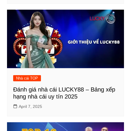
Nhà cái TOP
Đánh giá nhà cái LUCKY88 – Bảng xếp
hạng nhà cái uy tín 2025
April 7, 2025