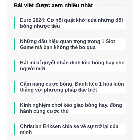
Bài viết được xem nhiều nhất
Euro 2024: Cơ hội quật khởi của những đội
bóng nhược tiểu
Những dấu hiệu quan trọng trong 1 Slot
Game mà bạn không thể bỏ qua
Bật mí bí quyết nhận định kèo bóng hay cho
người mới
Cẩm nang cược bóng: Đánh kèo 1 hòa luôn
thắng với phương pháp đặc biệt
Kinh nghiệm chơi kèo giao bóng hay, đồng
hành cùng cược thủ
Christian Eriksen chia sẻ về sự trở lại của
mình