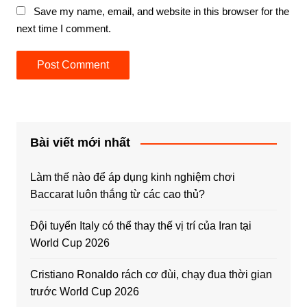
Save my name, email, and website in this browser for the
next time I comment.
Bài viết mới nhất
Làm thế nào để áp dụng kinh nghiệm chơi
Baccarat luôn thắng từ các cao thủ?
Đội tuyển Italy có thể thay thế vị trí của Iran tại
World Cup 2026
Cristiano Ronaldo rách cơ đùi, chạy đua thời gian
trước World Cup 2026