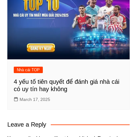
Nhà cái TOP
4 yếu tố tiên quyết để đánh giá nhà cái
có uy tín hay không
March 17, 2025
Leave a Reply