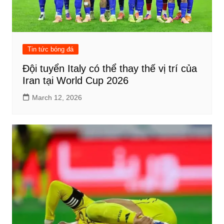
Tin tức bóng đá
Đội tuyển Italy có thể thay thế vị trí của
Iran tại World Cup 2026
March 12, 2026