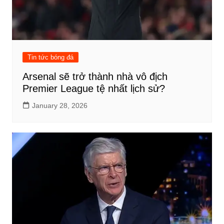
Tin tức bóng đá
Arsenal sẽ trở thành nhà vô địch
Premier League tệ nhất lịch sử?
January 28, 2026