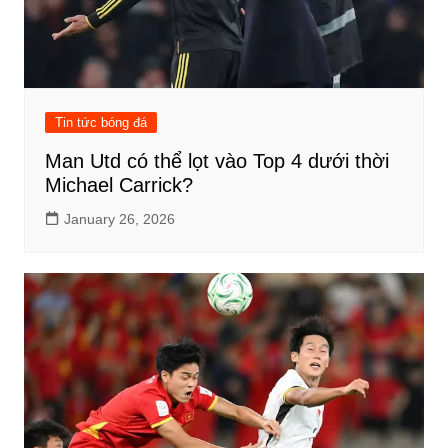
Tin tức bóng đá
Man Utd có thể lọt vào Top 4 dưới thời
Michael Carrick?
January 26, 2026