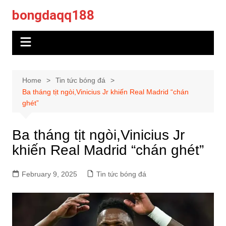
Skip
bongdaqq188
to
content
Home
Tin tức bóng đá
Ba tháng tịt ngòi,Vinicius Jr khiến Real Madrid “chán
ghét”
Ba tháng tịt ngòi,Vinicius Jr
khiến Real Madrid “chán ghét”
February 9, 2025
Tin tức bóng đá