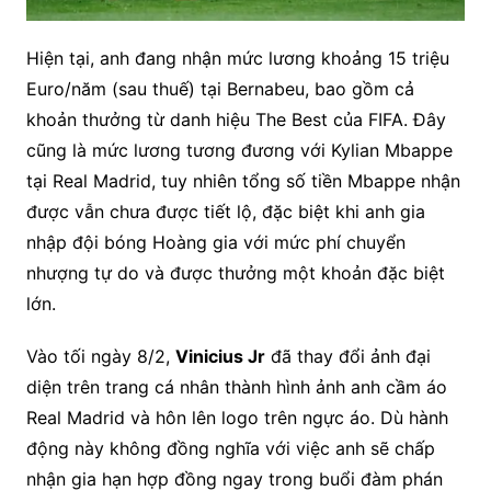
Hiện tại, anh đang nhận mức lương khoảng 15 triệu
Euro/năm (sau thuế) tại Bernabeu, bao gồm cả
khoản thưởng từ danh hiệu The Best của FIFA. Đây
cũng là mức lương tương đương với Kylian Mbappe
tại Real Madrid, tuy nhiên tổng số tiền Mbappe nhận
được vẫn chưa được tiết lộ, đặc biệt khi anh gia
nhập đội bóng Hoàng gia với mức phí chuyển
nhượng tự do và được thưởng một khoản đặc biệt
lớn.
Vào tối ngày 8/2,
Vin
i
cius Jr
đã thay đổi ảnh đại
diện trên trang cá nhân thành hình ảnh anh cầm áo
Real Madrid và hôn lên logo trên ngực áo. Dù hành
động này không đồng nghĩa với việc anh sẽ chấp
nhận gia hạn hợp đồng ngay trong buổi đàm phán