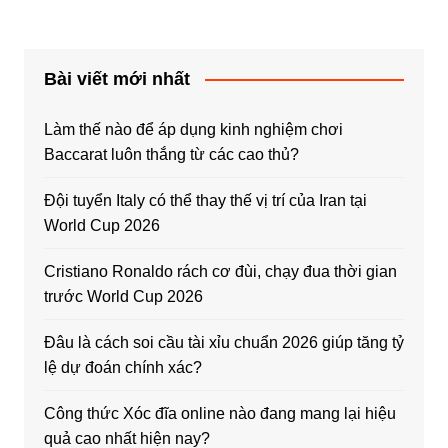
Bài viết mới nhất
Làm thế nào để áp dụng kinh nghiệm chơi
Baccarat luôn thắng từ các cao thủ?
Đội tuyển Italy có thể thay thế vị trí của Iran tại
World Cup 2026
Cristiano Ronaldo rách cơ đùi, chạy đua thời gian
trước World Cup 2026
Đâu là cách soi cầu tài xỉu chuẩn 2026 giúp tăng tỷ
lệ dự đoán chính xác?
Công thức Xóc đĩa online nào đang mang lại hiệu
quả cao nhất hiện nay?