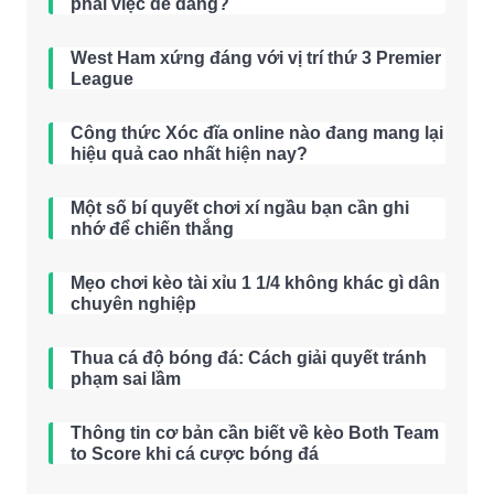
phải việc dễ dàng?
West Ham xứng đáng với vị trí thứ 3 Premier
League
Công thức Xóc đĩa online nào đang mang lại
hiệu quả cao nhất hiện nay?
Một số bí quyết chơi xí ngầu bạn cần ghi
nhớ để chiến thắng
Mẹo chơi kèo tài xỉu 1 1/4 không khác gì dân
chuyên nghiệp
Thua cá độ bóng đá: Cách giải quyết tránh
phạm sai lầm
Thông tin cơ bản cần biết về kèo Both Team
to Score khi cá cược bóng đá