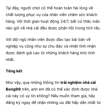
Tại đây, người chơi có thể hoàn toàn hài lòng về
chất lượng phục vụ của nhân viên chăm sóc khách
hàng. Với thời gian hoạt động 24/7, bất cứ thắc mắc
nào gửi về nhà cái đều được phản hồi trong tích tắc.
Với đội ngũ nhân viên được đào tạo bài bản về
nghiệp vụ cũng như sự chu đáo và nhiệt tình nhận
được đánh giá cao từ những khách hàng khó tính
nhất.
Tổng kết
Như vậy, qua những thông tin
trải nghiệm nhà cái
Bong99
trên, anh em đã có thể xác định được nhà
cái này có uy tín không? Nếu muốn tham gia, hãy
đăng ký ngay để nhận những ưu đãi hấp dẫn nhất từ