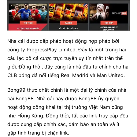
Nhà cái được cấp phép hoạt động hợp pháp bởi
công ty ProgressPlay Limited. Đây là một trong hai
câu lạc bộ cá cược trực tuyến uy tín nhất trên thế
giới. Đồng thời, đây cũng là nhà đầu tư chính cho hai
CLB bóng đá nổi tiếng Real Madrid và Man United.
Bong99 thực chất chính là một đại lý chính của nhà
cái Bong88. Nhà cái này được Bong88 ủy quyền
hoạt động công khai tại thị trường Việt Nam cũng
như Hồng Kông. Đồng thời, tất các link truy cập đều
được cung cấp chính xác, đảm bảo an toàn và ít
gặp tình trạng bị chặn link.