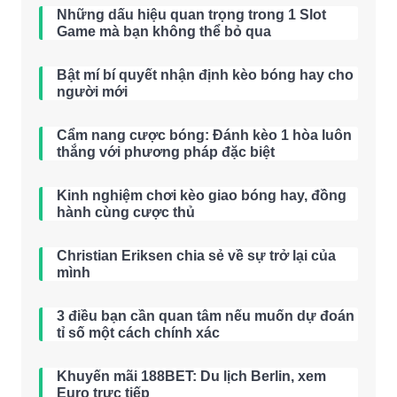
Những dấu hiệu quan trọng trong 1 Slot
Game mà bạn không thể bỏ qua
Bật mí bí quyết nhận định kèo bóng hay cho
người mới
Cẩm nang cược bóng: Đánh kèo 1 hòa luôn
thắng với phương pháp đặc biệt
Kinh nghiệm chơi kèo giao bóng hay, đồng
hành cùng cược thủ
Christian Eriksen chia sẻ về sự trở lại của
mình
3 điều bạn cần quan tâm nếu muốn dự đoán
tỉ số một cách chính xác
Khuyến mãi 188BET: Du lịch Berlin, xem
Euro trực tiếp