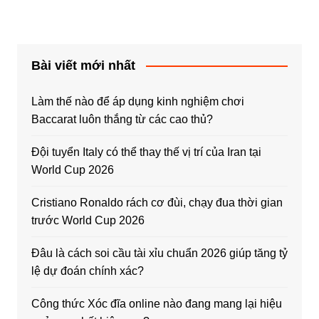
Bài viết mới nhất
Làm thế nào để áp dụng kinh nghiệm chơi
Baccarat luôn thắng từ các cao thủ?
Đội tuyển Italy có thể thay thế vị trí của Iran tại
World Cup 2026
Cristiano Ronaldo rách cơ đùi, chạy đua thời gian
trước World Cup 2026
Đâu là cách soi cầu tài xỉu chuẩn 2026 giúp tăng tỷ
lệ dự đoán chính xác?
Công thức Xóc đĩa online nào đang mang lại hiệu