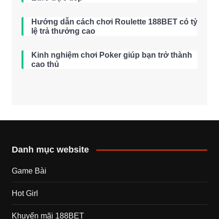
Hướng dẫn cách chơi Roulette 188BET có tỷ
lệ trả thưởng cao
Kinh nghiệm chơi Poker giúp bạn trở thành
cao thủ
Danh mục website
Game Bài
Hot Girl
Khuyến mãi 188BET