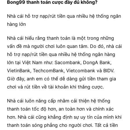
Bong99 thanh toán cược đầy đủ không?
Nhà cái hỗ trợ nạp/rút tiền qua nhiều hệ thống ngân
hàng lớn
Nhà cái hiểu rằng thanh toán là một trong những
vấn đề mà người chơi luôn quan tâm. Do đó, nhà cái
hỗ trợ nạp/rút tiền qua nhiều hệ thống ngân hàng
lớn tại Việt Nam như: Sacombank, DongA Bank,
VietinBank, TechcomBank, Vietcombank và BIDV.
Giờ đây, anh em có thể dễ dàng gửi tiền tham gia
chơi và rút tiền về tài khoản khi thắng cược.
Nhà cái luôn nâng cấp nhằm cải thiện hệ thống
thanh toán tốc độ hơn, an toàn hơn và chính xác
hơn. Nhà cái cũng khẳng định sự uy tín của mình khi
thanh toán sóng phẳng cho người chơi. Tất cả tiền