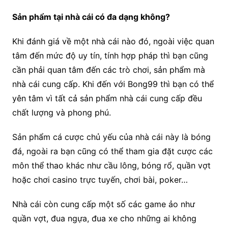
Sản phẩm tại nhà cái có đa dạng không?
Khi đánh giá về một nhà cái nào đó, ngoài việc quan
tâm đến mức độ uy tín, tính hợp pháp thì bạn cũng
cần phải quan tâm đến các trò chơi, sản phẩm mà
nhà cái cung cấp. Khi đến với Bong99 thì bạn có thể
yên tâm vì tất cả sản phẩm nhà cái cung cấp đều
chất lượng và phong phú.
Sản phẩm cá cược chủ yếu của nhà cái này là bóng
đá, ngoài ra bạn cũng có thể tham gia đặt cược các
môn thể thao khác như cầu lông, bóng rổ, quần vợt
hoặc chơi casino trực tuyến, chơi bài, poker…
Nhà cái còn cung cấp một số các game ảo như
quần vợt, đua ngựa, đua xe cho những ai không