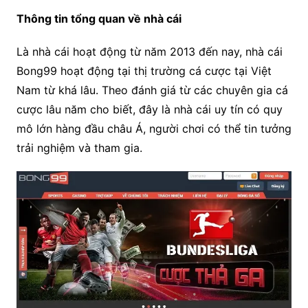
Thông tin tổng quan về nhà cái
Là nhà cái hoạt động từ năm 2013 đến nay, nhà cái
Bong99 hoạt động tại thị trường cá cược tại Việt
Nam từ khá lâu. Theo đánh giá từ các chuyên gia cá
cược lâu năm cho biết, đây là nhà cái uy tín có quy
mô lớn hàng đầu châu Á, người chơi có thể tin tưởng
trải nghiệm và tham gia.