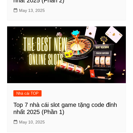
nhất 2025 (Phần 2)
May 13, 2025
Nhà cái TOP
Top 7 nhà cái slot game tặng code đỉnh
nhất 2025 (Phần 1)
May 10, 2025