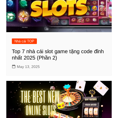
Nhà cái TOP
Top 7 nhà cái slot game tặng code đỉnh
nhất 2025 (Phần 2)
May 13, 2025