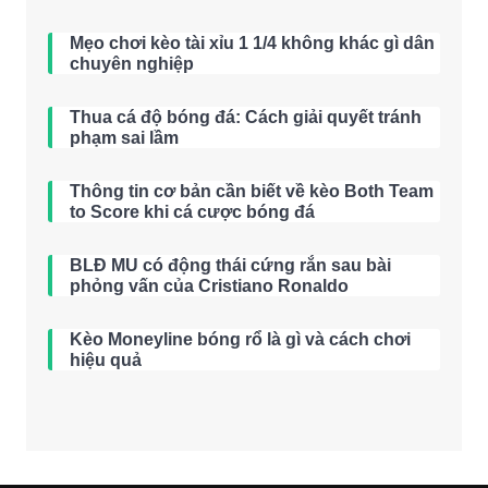
Mẹo chơi kèo tài xỉu 1 1/4 không khác gì dân
chuyên nghiệp
Thua cá độ bóng đá: Cách giải quyết tránh
phạm sai lầm
Thông tin cơ bản cần biết về kèo Both Team
to Score khi cá cược bóng đá
BLĐ MU có động thái cứng rắn sau bài
phỏng vấn của Cristiano Ronaldo
Kèo Moneyline bóng rổ là gì và cách chơi
hiệu quả