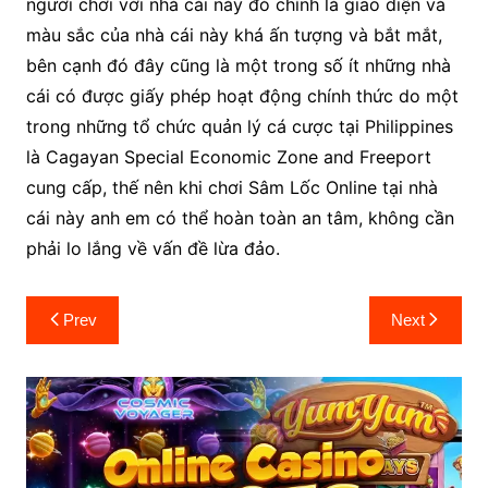
người chơi với nhà cái này đó chính là giao diện và
màu sắc của nhà cái này khá ấn tượng và bắt mắt,
bên cạnh đó đây cũng là một trong số ít những nhà
cái có được giấy phép hoạt động chính thức do một
trong những tổ chức quản lý cá cược tại Philippines
là Cagayan Special Economic Zone and Freeport
cung cấp, thế nên khi chơi Sâm Lốc Online tại nhà
cái này anh em có thể hoàn toàn an tâm, không cần
phải lo lắng về vấn đề lừa đảo.
Post
Prev
Next
navigation