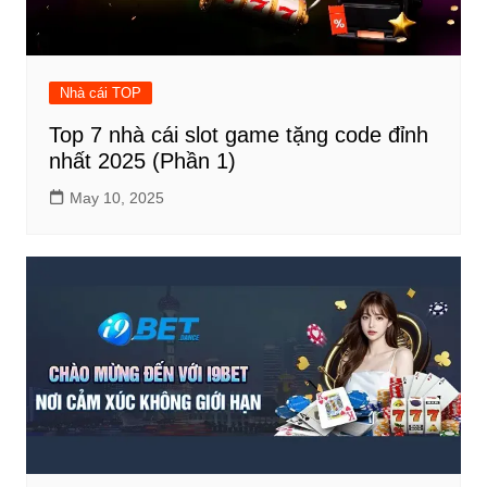
Nhà cái TOP
Top 7 nhà cái slot game tặng code đỉnh
nhất 2025 (Phần 1)
May 10, 2025