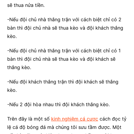
sẽ thua nửa tiền.
-Nếu đội chủ nhà thắng trận với cách biệt chỉ có 2
bàn thì đội chủ nhà sẽ thua kèo và đội khách thắng
kèo.
-Nếu đội chủ nhà thắng trận với cách biệt chỉ có 1
bàn thì đội chủ nhà sẽ thua kèo và đội khách sẽ
thắng kèo.
-Nếu đội khách thắng trận thì đội khách sẽ thắng
kèo.
-Nếu 2 đội hòa nhau thì đội khách thắng kèo.
Trên đây là một số
kinh nghiệm cá cược
cách đọc tỷ
lệ cá độ bóng đá mà chúng tôi sưu tầm được. Một