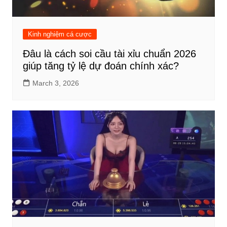
Kinh nghiệm cá cược
Đâu là cách soi cầu tài xỉu chuẩn 2026
giúp tăng tỷ lệ dự đoán chính xác?
March 3, 2026