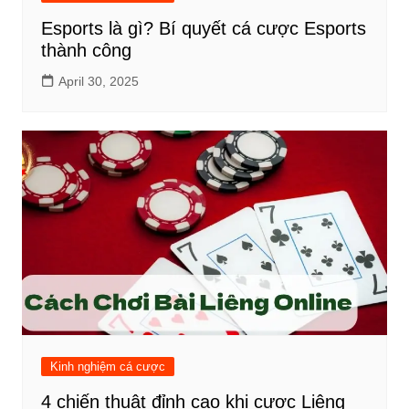
Esports là gì? Bí quyết cá cược Esports
thành công
April 30, 2025
Kinh nghiệm cá cược
4 chiến thuật đỉnh cao khi cược Liêng