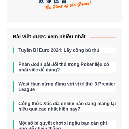
Bài viết được xem nhiều nhất
Tuyển Bỉ Euro 2024: Lấy công bù thủ
Phán đoán bài đối thủ trong Poker liệu có
phải việc dễ dàng?
West Ham xứng đáng với vị trí thứ 3 Premier
League
Công thức Xóc đĩa online nào đang mang lại
hiệu quả cao nhất hiện nay?
Một số bí quyết chơi xí ngầu bạn cần ghi
nhớ để chiến thắng