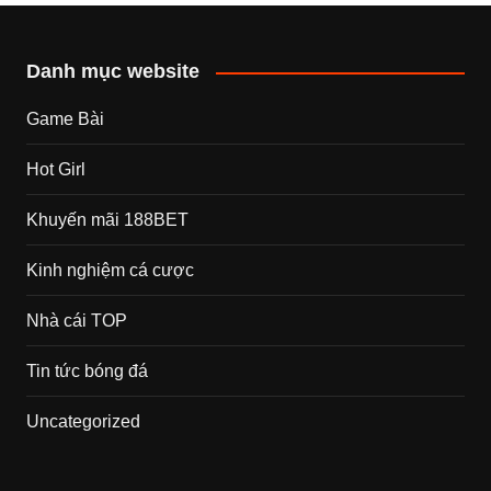
Danh mục website
Game Bài
Hot Girl
Khuyến mãi 188BET
Kinh nghiệm cá cược
Nhà cái TOP
Tin tức bóng đá
Uncategorized