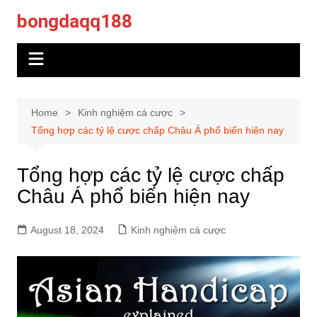
Skip
bongdaqq188
to
content
Home
Kinh nghiệm cá cược
Tổng hợp các tỷ lệ cược chấp Châu Á phổ biến hiện nay
Tổng hợp các tỷ lệ cược chấp
Châu Á phổ biến hiện nay
August 18, 2024
Kinh nghiệm cá cược