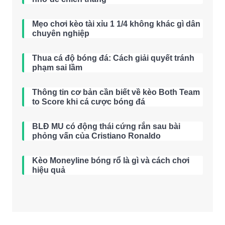
Mẹo chơi kèo tài xỉu 1 1/4 không khác gì dân
chuyên nghiệp
Thua cá độ bóng đá: Cách giải quyết tránh
phạm sai lầm
Thông tin cơ bản cần biết về kèo Both Team
to Score khi cá cược bóng đá
BLĐ MU có động thái cứng rắn sau bài
phỏng vấn của Cristiano Ronaldo
Kèo Moneyline bóng rổ là gì và cách chơi
hiệu quả