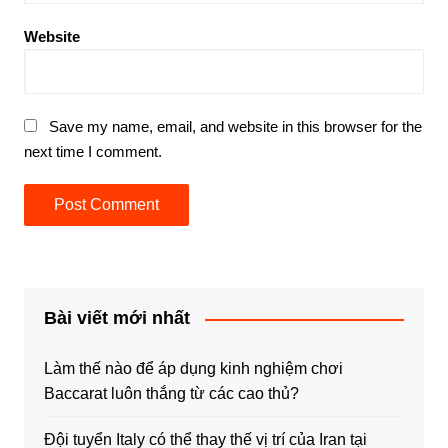
Website
Save my name, email, and website in this browser for the
next time I comment.
Bài viết mới nhất
Làm thế nào để áp dụng kinh nghiệm chơi
Baccarat luôn thắng từ các cao thủ?
Đội tuyển Italy có thể thay thế vị trí của Iran tại