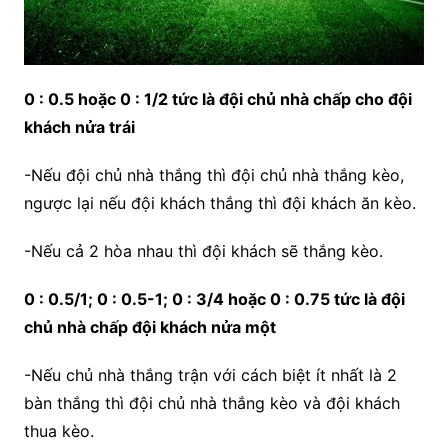
0 : 0.5 hoặc 0 : 1/2 tức là đội chủ nhà chấp cho đội
khách nửa trái
-Nếu đội chủ nhà thắng thì đội chủ nhà thắng kèo,
ngược lại nếu đội khách thắng thì đội khách ăn kèo.
-Nếu cả 2 hòa nhau thì đội khách sẽ thắng kèo.
0 : 0.5/1; 0 : 0.5-1; 0 : 3/4 hoặc 0 : 0.75 tức là đội
chủ nhà chấp đội khách nửa một
-Nếu chủ nhà thắng trận với cách biệt ít nhất là 2
bàn thắng thì đội chủ nhà thắng kèo và đội khách
thua kèo.