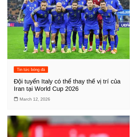
Tin tức bóng đá
Đội tuyển Italy có thể thay thế vị trí của
Iran tại World Cup 2026
March 12, 2026