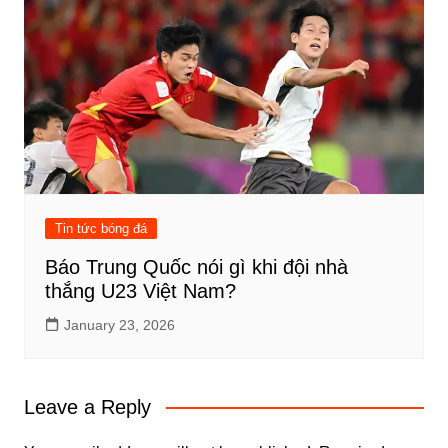
Tin tức bóng đá
Báo Trung Quốc nói gì khi đội nhà
thắng U23 Việt Nam?
January 23, 2026
Leave a Reply