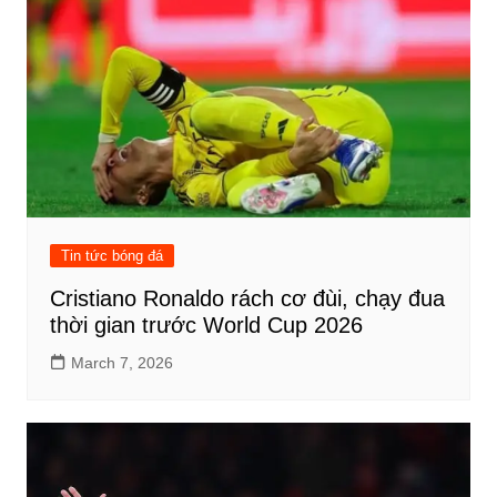
Tin tức bóng đá
Cristiano Ronaldo rách cơ đùi, chạy đua
thời gian trước World Cup 2026
March 7, 2026