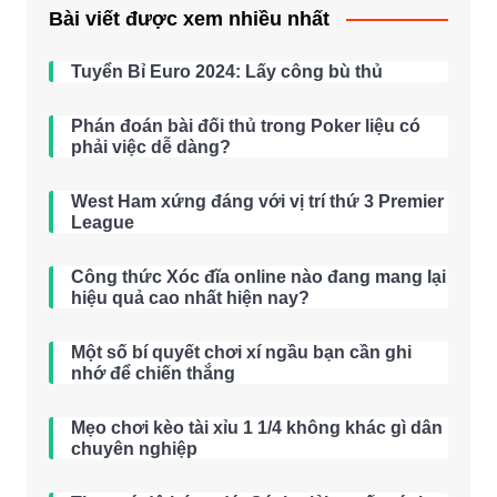
Bài viết được xem nhiều nhất
Tuyển Bỉ Euro 2024: Lấy công bù thủ
Phán đoán bài đối thủ trong Poker liệu có
phải việc dễ dàng?
West Ham xứng đáng với vị trí thứ 3 Premier
League
Công thức Xóc đĩa online nào đang mang lại
hiệu quả cao nhất hiện nay?
Một số bí quyết chơi xí ngầu bạn cần ghi
nhớ để chiến thắng
Mẹo chơi kèo tài xỉu 1 1/4 không khác gì dân
chuyên nghiệp