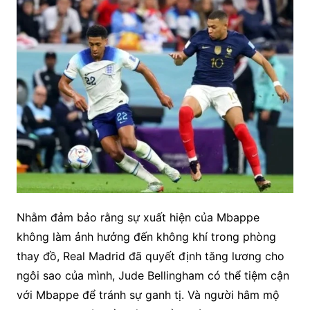
Nhằm đảm bảo rằng sự xuất hiện của Mbappe
không làm ảnh hưởng đến không khí trong phòng
thay đồ, Real Madrid đã quyết định tăng lương cho
ngôi sao của mình, Jude Bellingham có thể tiệm cận
với Mbappe để tránh sự ganh tị. Và người hâm mộ