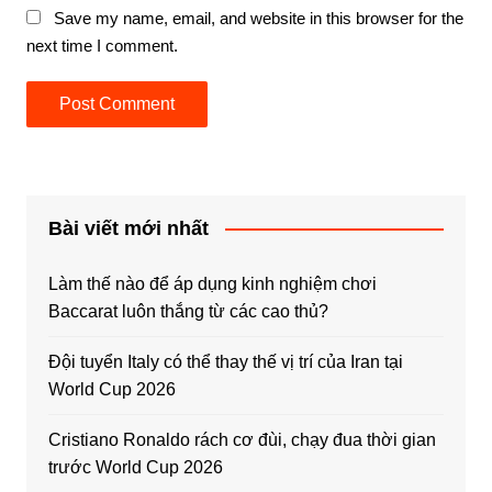
Save my name, email, and website in this browser for the
next time I comment.
Bài viết mới nhất
Làm thế nào để áp dụng kinh nghiệm chơi
Baccarat luôn thắng từ các cao thủ?
Đội tuyển Italy có thể thay thế vị trí của Iran tại
World Cup 2026
Cristiano Ronaldo rách cơ đùi, chạy đua thời gian
trước World Cup 2026