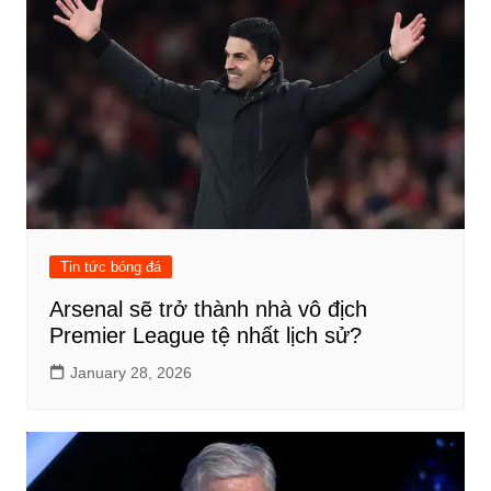
Tin tức bóng đá
Arsenal sẽ trở thành nhà vô địch
Premier League tệ nhất lịch sử?
January 28, 2026