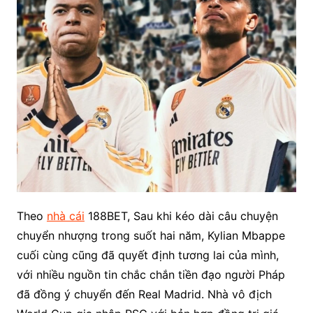
Theo
nhà cái
188BET, Sau khi kéo dài câu chuyện
chuyển nhượng trong suốt hai năm, Kylian Mbappe
cuối cùng cũng đã quyết định tương lai của mình,
với nhiều nguồn tin chắc chắn tiền đạo người Pháp
đã đồng ý chuyển đến Real Madrid. Nhà vô địch