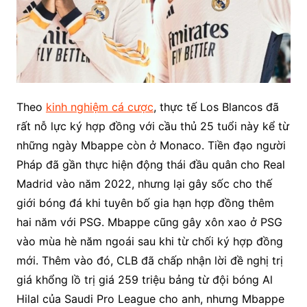
Theo
kinh nghiệm cá cược
, thực tế Los Blancos đã
rất nỗ lực ký hợp đồng với cầu thủ 25 tuổi này kể từ
những ngày Mbappe còn ở Monaco. Tiền đạo người
Pháp đã gần thực hiện động thái đầu quân cho Real
Madrid vào năm 2022, nhưng lại gây sốc cho thế
giới bóng đá khi tuyên bố gia hạn hợp đồng thêm
hai năm với PSG. Mbappe cũng gây xôn xao ở PSG
vào mùa hè năm ngoái sau khi từ chối ký hợp đồng
mới. Thêm vào đó, CLB đã chấp nhận lời đề nghị trị
giá khổng lồ trị giá 259 triệu bảng từ đội bóng Al
Hilal của Saudi Pro League cho anh, nhưng Mbappe