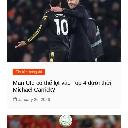
Tin tức bóng đá
Man Utd có thể lọt vào Top 4 dưới thời
Michael Carrick?
January 26, 2026