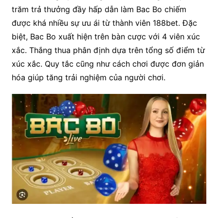
trăm trả thưởng đầy hấp dẫn làm Bac Bo chiếm
được khá nhiều sự ưu ái từ thành viên 188bet. Đặc
biệt, Bac Bo xuất hiện trên bàn cược với 4 viên xúc
xắc. Thắng thua phân định dựa trên tổng số điểm từ
xúc xắc. Quy tắc cũng như cách chơi được đơn giản
hóa giúp tăng trải nghiệm của người chơi.