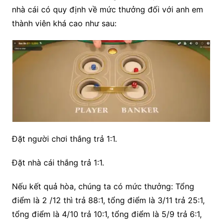
nhà cái có quy định về mức thưởng đối với anh em
thành viên khá cao như sau:
Đặt người chơi thắng trả 1:1.
Đặt nhà cái thắng trả 1:1.
Nếu kết quả hòa, chúng ta có mức thưởng: Tổng
điểm là 2 /12 thì trả 88:1, tổng điểm là 3/11 trả 25:1,
tổng điểm là 4/10 trả 10:1, tổng điểm là 5/9 trả 6:1,