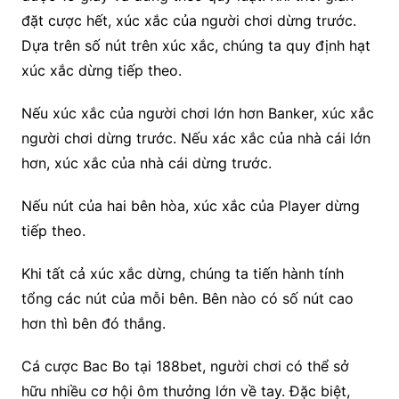
đặt cược hết, xúc xắc của người chơi dừng trước.
Dựa trên số nút trên xúc xắc, chúng ta quy định hạt
xúc xắc dừng tiếp theo.
Nếu xúc xắc của người chơi lớn hơn Banker, xúc xắc
người chơi dừng trước. Nếu xác xắc của nhà cái lớn
hơn, xúc xắc của nhà cái dừng trước.
Nếu nút của hai bên hòa, xúc xắc của Player dừng
tiếp theo.
Khi tất cả xúc xắc dừng, chúng ta tiến hành tính
tổng các nút của mỗi bên. Bên nào có số nút cao
hơn thì bên đó thắng.
Cá cược Bac Bo tại 188bet, người chơi có thể sở
hữu nhiều cơ hội ôm thưởng lớn về tay. Đặc biệt,