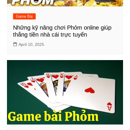
Game Bài
Những kỹ năng chơi Phỏm online giúp
thắng tiền nhà cái trực tuyến
April 10, 2025