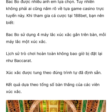
Bac Bo được nhiều anh em lựa chọn. Tuy nhiên
không phải ai cũng nắm rõ về tựa game casino trực
tuyến này. Khi tham gia cá cược tại 188bet, bạn nên
biết:
Bac Bo sử dụng 4 máy lắc xúc xắc gắn trên bàn, mỗi
máy lắc một xúc xắc.
Lịch sử trò chơi hoàn toàn không bao giờ bị đặt lại
như Baccarat.
Xúc xắc được tung theo đúng trình tự đã định sẵn.
Kết quả dựa theo tổng số bàn thắng của các viên
xúc xắc.