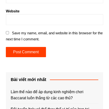
Website
Save my name, email, and website in this browser for the
next time I comment.
Bài viết mới nhất
Làm thế nào để áp dụng kinh nghiệm chơi
Baccarat luôn thắng từ các cao thủ?