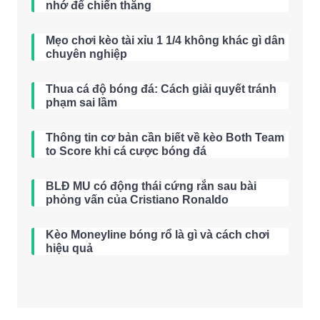
nhớ để chiến thắng
Mẹo chơi kèo tài xỉu 1 1/4 không khác gì dân
chuyên nghiệp
Thua cá độ bóng đá: Cách giải quyết tránh
phạm sai lầm
Thông tin cơ bản cần biết về kèo Both Team
to Score khi cá cược bóng đá
BLĐ MU có động thái cứng rắn sau bài
phỏng vấn của Cristiano Ronaldo
Kèo Moneyline bóng rổ là gì và cách chơi
hiệu quả