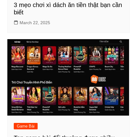
3 mẹo chơi xì dách ăn tiền thật bạn cần
biết
March 22, 2025
Game Bài