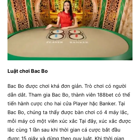
Luật chơi Bac Bo
Bac Bo được chơi khá đơn giản. Trò chơi có người
dẫn dắt. Tham gia Bac Bo, thành viên 188bet có thể
tiến hành cược cho hai cửa Player hặc Banker. Tại
Bac Bo, chúng ta thấy được bàn chơi có 4 máy lắc,
mỗi máy có một viên xúc xắc Tại đây, xúc xắc được
lắc cùng 1 lần sau khi thời gian cá cược bắt đầu
được 15 giây và dừng theo quy luật. Khi thời gian