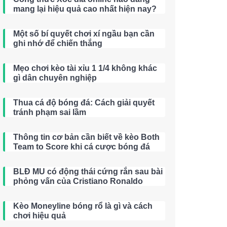
mang lại hiệu quả cao nhất hiện nay?
Một số bí quyết chơi xí ngầu bạn cần
ghi nhớ để chiến thắng
Mẹo chơi kèo tài xỉu 1 1/4 không khác
gì dân chuyên nghiệp
Thua cá độ bóng đá: Cách giải quyết
tránh phạm sai lầm
Thông tin cơ bản cần biết về kèo Both
Team to Score khi cá cược bóng đá
BLĐ MU có động thái cứng rắn sau bài
phỏng vấn của Cristiano Ronaldo
Kèo Moneyline bóng rổ là gì và cách
chơi hiệu quả