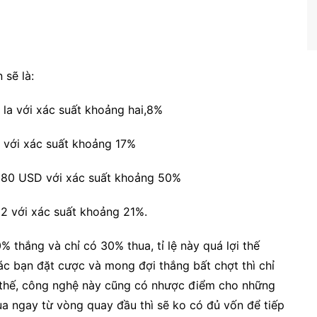
 sẽ là:
 la với xác suất khoảng hai,8%
D với xác suất khoảng 17%
g 80 USD với xác suất khoảng 50%
 12 với xác suất khoảng 21%.
 thắng và chỉ có 30% thua, tỉ lệ này quá lợi thế
ác bạn đặt cược và mong đợi thắng bất chợt thì chỉ
y thế, công nghệ này cũng có nhược điểm cho những
ua ngay từ vòng quay đầu thì sẽ ko có đủ vốn để tiếp