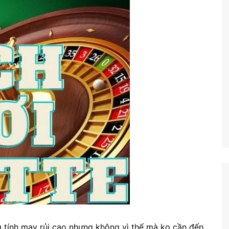
g tính may rủi cao nhưng không vì thế mà ko cần đến