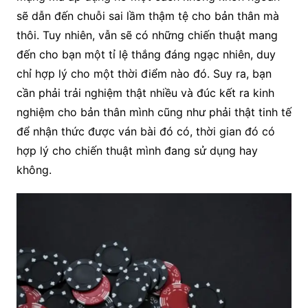
sẽ dẫn đến chuỗi sai lầm thậm tệ cho bản thân mà
thôi. Tuy nhiên, vẫn sẽ có những chiến thuật mang
đến cho bạn một tỉ lệ thắng đáng ngạc nhiên, duy
chỉ hợp lý cho một thời điểm nào đó. Suy ra, bạn
cần phải trải nghiệm thật nhiều và đúc kết ra kinh
nghiệm cho bản thân mình cũng như phải thật tinh tế
để nhận thức được ván bài đó có, thời gian đó có
hợp lý cho chiến thuật mình đang sử dụng hay
không.