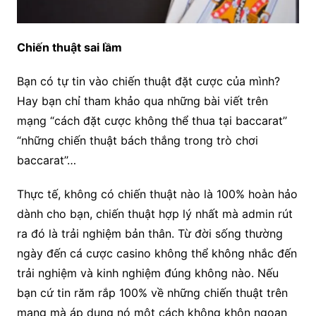
Chiến thuật sai lầm
Bạn có tự tin vào chiến thuật đặt cược của mình?
Hay bạn chỉ tham khảo qua những bài viết trên
mạng “cách đặt cược không thể thua tại baccarat’’
“những chiến thuật bách thắng trong trò chơi
baccarat’’…
Thực tế, không có chiến thuật nào là 100% hoàn hảo
dành cho bạn, chiến thuật hợp lý nhất mà admin rút
ra đó là trải nghiệm bản thân. Từ đời sống thường
ngày đến cá cược casino không thể không nhắc đến
trải nghiệm và kinh nghiệm đúng không nào. Nếu
bạn cứ tin răm rắp 100% về những chiến thuật trên
mạng mà áp dụng nó một cách không khôn ngoan