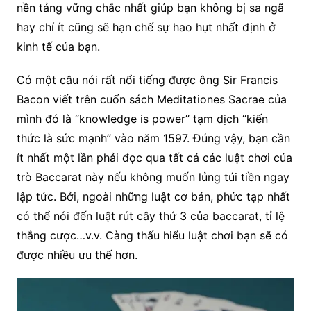
nền tảng vững chắc nhất giúp bạn không bị sa ngã
hay chí ít cũng sẽ hạn chế sự hao hụt nhất định ở
kinh tế của bạn.
Có một câu nói rất nổi tiếng được ông Sir Francis
Bacon viết trên cuốn sách Meditationes Sacrae của
mình đó là “knowledge is power’’ tạm dịch “kiến
thức là sức mạnh’’ vào năm 1597. Đúng vậy, bạn cần
ít nhất một lần phải đọc qua tất cả các luật chơi của
trò Baccarat này nếu không muốn lủng túi tiền ngay
lập tức. Bởi, ngoài những luật cơ bản, phức tạp nhất
có thể nói đến luật rút cây thứ 3 của baccarat, tỉ lệ
thắng cược…v.v. Càng thấu hiểu luật chơi bạn sẽ có
được nhiều ưu thế hơn.