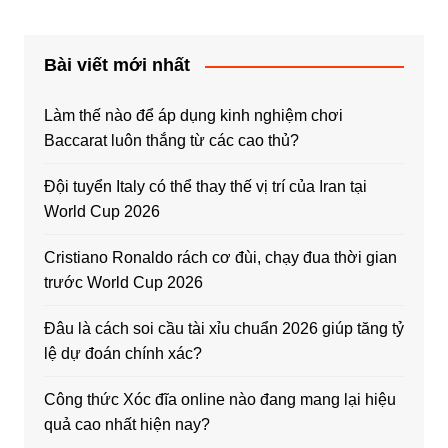
Bài viết mới nhất
Làm thế nào để áp dụng kinh nghiệm chơi
Baccarat luôn thắng từ các cao thủ?
Đội tuyển Italy có thể thay thế vị trí của Iran tại
World Cup 2026
Cristiano Ronaldo rách cơ đùi, chạy đua thời gian
trước World Cup 2026
Đâu là cách soi cầu tài xỉu chuẩn 2026 giúp tăng tỷ
lệ dự đoán chính xác?
Công thức Xóc đĩa online nào đang mang lại hiệu
quả cao nhất hiện nay?