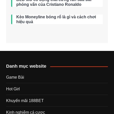
phỏng vấn của Cristiano Ronaldo
Kèo Moneyline bóng rổ là gì và cách chơi
hiệu quả
Danh mục website
Game Bài
Hot Girl
Khuyến mãi 188BET
Kinh nghiệm cá cược