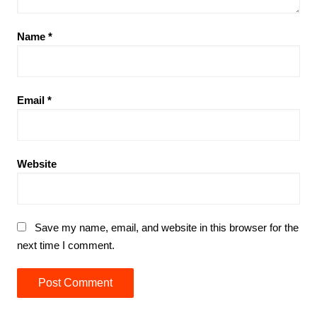
Name
*
Email
*
Website
Save my name, email, and website in this browser for the
next time I comment.