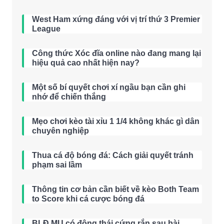
West Ham xứng đáng với vị trí thứ 3 Premier
League
Công thức Xóc đĩa online nào đang mang lại
hiệu quả cao nhất hiện nay?
Một số bí quyết chơi xí ngầu bạn cần ghi
nhớ để chiến thắng
Mẹo chơi kèo tài xỉu 1 1/4 không khác gì dân
chuyên nghiệp
Thua cá độ bóng đá: Cách giải quyết tránh
phạm sai lầm
Thông tin cơ bản cần biết về kèo Both Team
to Score khi cá cược bóng đá
BLĐ MU có động thái cứng rắn sau bài