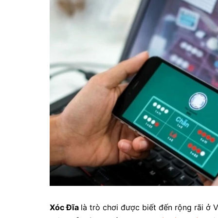
Xóc Đĩa
là trò chơi được biết đến rộng rãi ở 