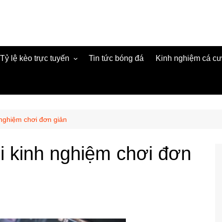
Tỷ lệ kèo trực tuyến
Tin tức bóng đá
Kinh nghiệm cá c
Tỷ lệ kèo Ma Cao
Tỷ lệ kèo Châu Á
Tỷ lệ kèo Châu Âu
 nghiệm chơi đơn giản
Tỷ lệ kèo Malaysia
ới kinh nghiệm chơi đơn