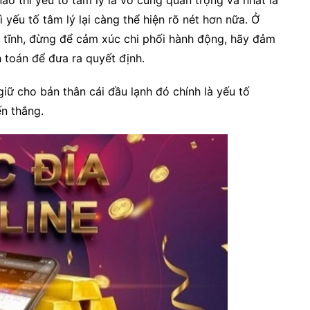
ào thì yếu tố tâm lý là vô cùng quan trọng và nhất là
ì yếu tố tâm lý lại càng thể hiện rõ nét hơn nữa. Ở
h tĩnh, đừng để cảm xúc chi phối hành động, hãy đảm
h toán để đưa ra quyết định.
giữ cho bản thân cái đầu lạnh đó chính là yếu tố
ến thắng.