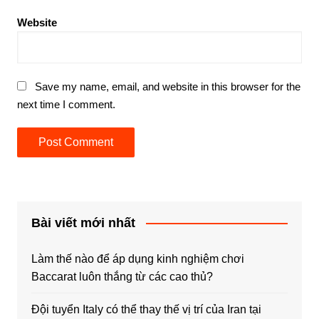
Website
Save my name, email, and website in this browser for the
next time I comment.
Bài viết mới nhất
Làm thế nào để áp dụng kinh nghiệm chơi
Baccarat luôn thắng từ các cao thủ?
Đội tuyển Italy có thể thay thế vị trí của Iran tại