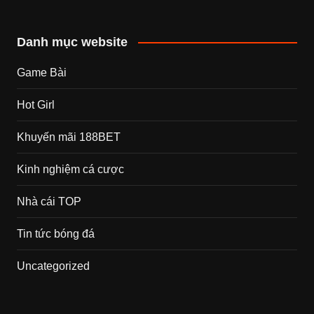
Danh mục website
Game Bài
Hot Girl
Khuyến mãi 188BET
Kinh nghiệm cá cược
Nhà cái TOP
Tin tức bóng đá
Uncategorized