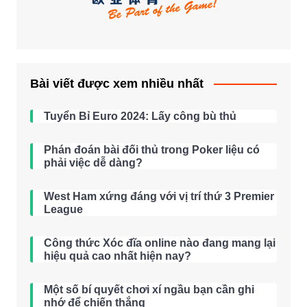
Bài viết được xem nhiều nhất
Tuyển Bỉ Euro 2024: Lấy công bù thủ
Phán đoán bài đối thủ trong Poker liệu có
phải việc dễ dàng?
West Ham xứng đáng với vị trí thứ 3 Premier
League
Công thức Xóc đĩa online nào đang mang lại
hiệu quả cao nhất hiện nay?
Một số bí quyết chơi xí ngầu bạn cần ghi
nhớ để chiến thắng