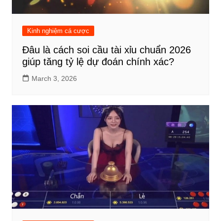
Kinh nghiệm cá cược
Đâu là cách soi cầu tài xỉu chuẩn 2026
giúp tăng tỷ lệ dự đoán chính xác?
March 3, 2026