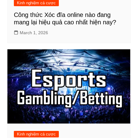
Kinh nghiệm cá cược
Công thức Xóc đĩa online nào đang
mang lại hiệu quả cao nhất hiện nay?
March 1, 2026
Kinh nghiệm cá cược