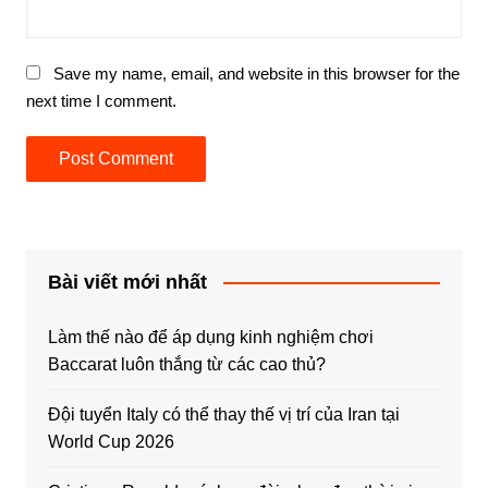
Save my name, email, and website in this browser for the
next time I comment.
Bài viết mới nhất
Làm thế nào để áp dụng kinh nghiệm chơi
Baccarat luôn thắng từ các cao thủ?
Đội tuyển Italy có thể thay thế vị trí của Iran tại
World Cup 2026