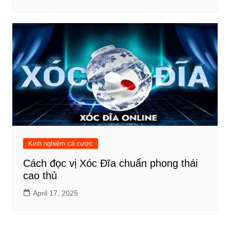
Kinh nghiệm cá cược
Cách đọc vị Xóc Đĩa chuẩn phong thái
cao thủ
April 17, 2025