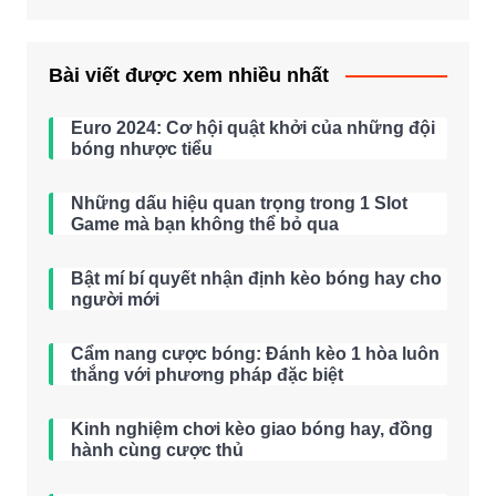
Bài viết được xem nhiều nhất
Euro 2024: Cơ hội quật khởi của những đội
bóng nhược tiểu
Những dấu hiệu quan trọng trong 1 Slot
Game mà bạn không thể bỏ qua
Bật mí bí quyết nhận định kèo bóng hay cho
người mới
Cẩm nang cược bóng: Đánh kèo 1 hòa luôn
thắng với phương pháp đặc biệt
Kinh nghiệm chơi kèo giao bóng hay, đồng
hành cùng cược thủ