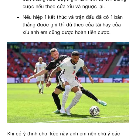
cược nếu theo cửa xỉu và ngược lại.
Nếu hiệp 1 kết thúc và trận đấu đã có 1 bàn
thắng được ghi thì dù theo cửa tài hay cửa
xỉu anh em cũng được hoàn tiền cược.
Khi có ý định chơi kèo này anh em nên chú ý các