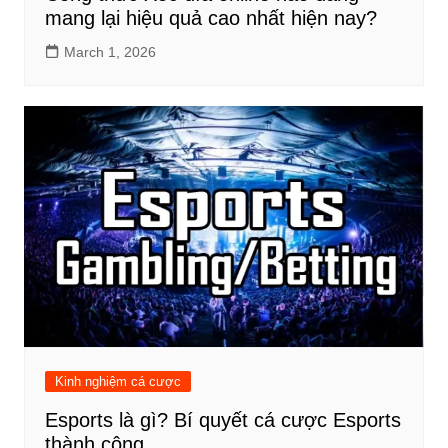
mang lại hiệu quả cao nhất hiện nay?
March 1, 2026
Kinh nghiệm cá cược
Esports là gì? Bí quyết cá cược Esports
thành công