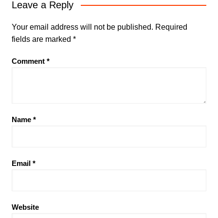
Leave a Reply
Your email address will not be published.
Required
fields are marked
*
Comment
*
Name
*
Email
*
Website