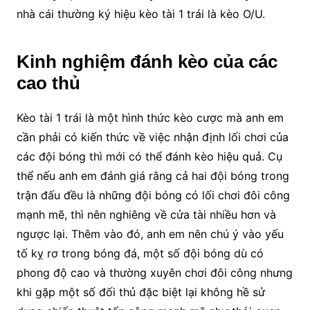
nhà cái thường ký hiệu kèo tài 1 trái là kèo O/U.
Kinh nghiệm đánh kèo của các
cao thủ
Kèo tài 1 trái là một hình thức kèo cược mà anh em
cần phải có kiến thức về việc nhận định lối chơi của
các đội bóng thì mới có thể đánh kèo hiệu quả. Cụ
thể nếu anh em đánh giá rằng cả hai đội bóng trong
trận đấu đều là những đội bóng có lối chơi đôi công
mạnh mẽ, thì nên nghiêng về cửa tài nhiều hơn và
ngược lại. Thêm vào đó, anh em nên chú ý vào yếu
tố kỵ rơ trong bóng đá, một số đội bóng dù có
phong độ cao và thường xuyên chơi đôi công nhưng
khi gặp một số đối thủ đặc biệt lại không hề sử