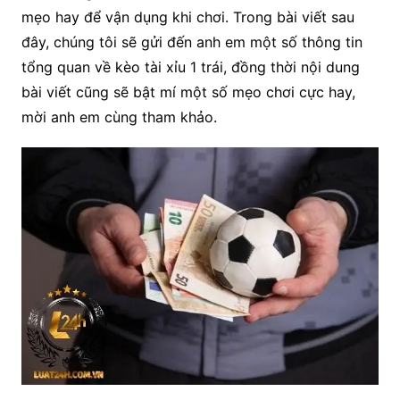
mẹo hay để vận dụng khi chơi. Trong bài viết sau
đây, chúng tôi sẽ gửi đến anh em một số thông tin
tổng quan về kèo tài xỉu 1 trái, đồng thời nội dung
bài viết cũng sẽ bật mí một số mẹo chơi cực hay,
mời anh em cùng tham khảo.