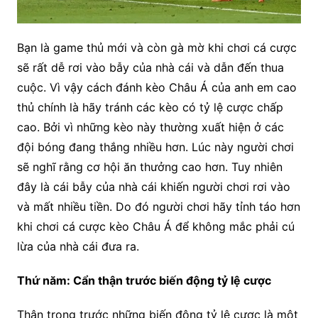
Bạn là game thủ mới và còn gà mờ khi chơi cá cược
sẽ rất dễ rơi vào bẫy của nhà cái và dẫn đến thua
cuộc. Vì vậy cách đánh kèo Châu Á của anh em cao
thủ chính là hãy tránh các kèo có tỷ lệ cược chấp
cao. Bởi vì những kèo này thường xuất hiện ở các
đội bóng đang thắng nhiều hơn. Lúc này người chơi
sẽ nghĩ rằng cơ hội ăn thưởng cao hơn. Tuy nhiên
đây là cái bẫy của nhà cái khiến người chơi rơi vào
và mất nhiều tiền. Do đó người chơi hãy tỉnh táo hơn
khi chơi cá cược kèo Châu Á để không mắc phải cú
lừa của nhà cái đưa ra.
Thứ năm: Cẩn thận trước biến động tỷ lệ cược
Thận trọng trước những biến động tỷ lệ cược là một