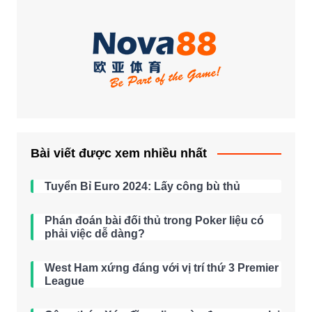
Bài viết được xem nhiều nhất
Tuyển Bỉ Euro 2024: Lấy công bù thủ
Phán đoán bài đối thủ trong Poker liệu có
phải việc dễ dàng?
West Ham xứng đáng với vị trí thứ 3 Premier
League