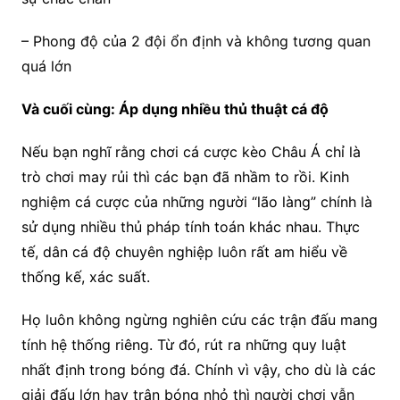
– Phong độ của 2 đội ổn định và không tương quan
quá lớn
Và cuối cùng: Áp dụng nhiều thủ thuật cá độ
Nếu bạn nghĩ rằng chơi cá cược kèo Châu Á chỉ là
trò chơi may rủi thì các bạn đã nhầm to rồi. Kinh
nghiệm cá cược của những người “lão làng” chính là
sử dụng nhiều thủ pháp tính toán khác nhau. Thực
tế, dân cá độ chuyên nghiệp luôn rất am hiểu về
thống kế, xác suất.
Họ luôn không ngừng nghiên cứu các trận đấu mang
tính hệ thống riêng. Từ đó, rút ra những quy luật
nhất định trong bóng đá. Chính vì vậy, cho dù là các
giải đấu lớn hay trận bóng nhỏ thì người chơi vẫn