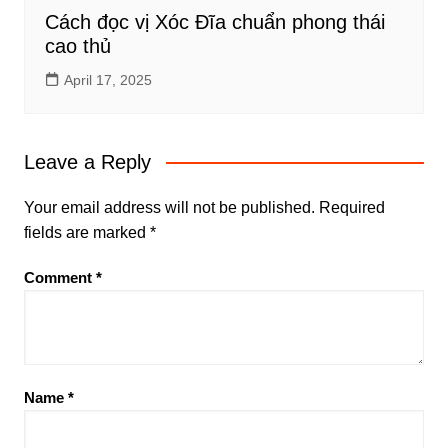
Cách đọc vị Xóc Đĩa chuẩn phong thái
cao thủ
April 17, 2025
Leave a Reply
Your email address will not be published.
Required
fields are marked
*
Comment
*
Name
*