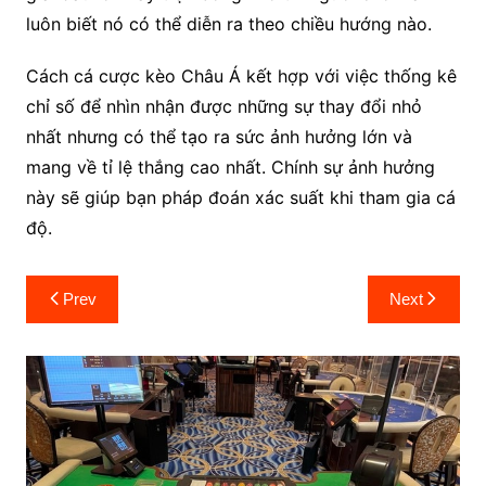
luôn biết nó có thể diễn ra theo chiều hướng nào.
Cách cá cược kèo Châu Á kết hợp với việc thống kê
chỉ số để nhìn nhận được những sự thay đổi nhỏ
nhất nhưng có thể tạo ra sức ảnh hưởng lớn và
mang về tỉ lệ thắng cao nhất. Chính sự ảnh hưởng
này sẽ giúp bạn pháp đoán xác suất khi tham gia cá
độ.
Post
Prev
Next
navigation