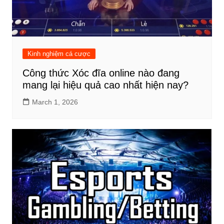
Kinh nghiệm cá cược
Công thức Xóc đĩa online nào đang
mang lại hiệu quả cao nhất hiện nay?
March 1, 2026