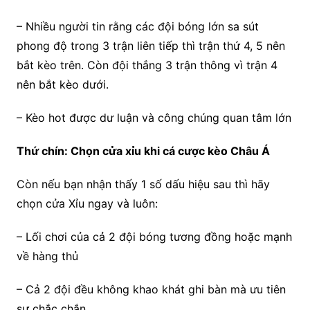
– Nhiều người tin rằng các đội bóng lớn sa sút
phong độ trong 3 trận liên tiếp thì trận thứ 4, 5 nên
bắt kèo trên. Còn đội thắng 3 trận thông vì trận 4
nên bắt kèo dưới.
– Kèo hot được dư luận và công chúng quan tâm lớn
Thứ chín: Chọn cửa xỉu khi cá cược kèo Châu Á
Còn nếu bạn nhận thấy 1 số dấu hiệu sau thì hãy
chọn cửa Xỉu ngay và luôn:
– Lối chơi của cả 2 đội bóng tương đồng hoặc mạnh
về hàng thủ
– Cả 2 đội đều không khao khát ghi bàn mà ưu tiên
sự chắc chắn