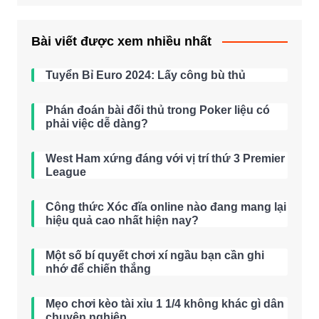
Bài viết được xem nhiều nhất
Tuyển Bỉ Euro 2024: Lấy công bù thủ
Phán đoán bài đối thủ trong Poker liệu có
phải việc dễ dàng?
West Ham xứng đáng với vị trí thứ 3 Premier
League
Công thức Xóc đĩa online nào đang mang lại
hiệu quả cao nhất hiện nay?
Một số bí quyết chơi xí ngầu bạn cần ghi
nhớ để chiến thắng
Mẹo chơi kèo tài xỉu 1 1/4 không khác gì dân
chuyên nghiệp