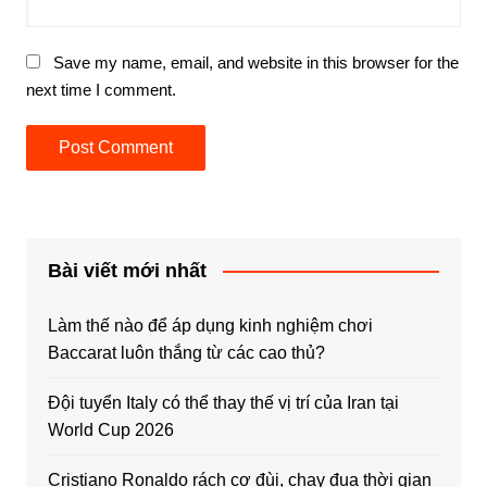
Save my name, email, and website in this browser for the
next time I comment.
Bài viết mới nhất
Làm thế nào để áp dụng kinh nghiệm chơi
Baccarat luôn thắng từ các cao thủ?
Đội tuyển Italy có thể thay thế vị trí của Iran tại
World Cup 2026
Cristiano Ronaldo rách cơ đùi, chạy đua thời gian