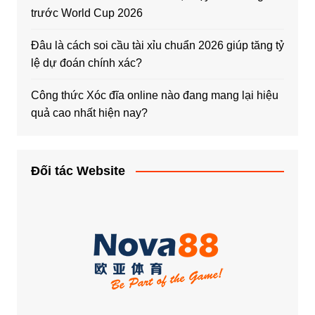
trước World Cup 2026
Đâu là cách soi cầu tài xỉu chuẩn 2026 giúp tăng tỷ
lệ dự đoán chính xác?
Công thức Xóc đĩa online nào đang mang lại hiệu
quả cao nhất hiện nay?
Đối tác Website