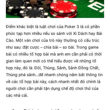
Điểm khác biệt là luật chơi của Poker 3 lá có phần
phức tạp hơn nhiều nếu so sánh với Xì Dách hay Bài
Cào. Một ván chơi của trò này thường có cấu trúc
như sau: đặt cược – chia bài – so bài. Trong game
bài có nhiều tổ hợp bài mà anh em cần phải có thời
gian làm quen mới có thể hiểu được về những tổ
hợp này, đó là: Đôi, Thùng, Sảnh, Sảnh Đồng Chất,
Thùng phá sảnh…để nhanh chóng nắm bắt thông tin
về các tổ hợp bài này, cách nhanh nhất đó chính là
người chơi cần phải tận dụng chế độ chơi thử của
các nhà cái.