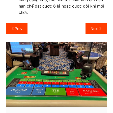
hạn chế đặt cược 6 lá hoặc cược đôi khi mới
chơi.
Post
Prev
Next
navigation