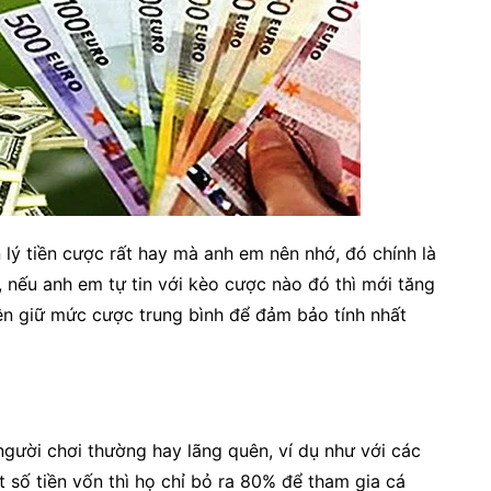
lý tiền cược rất hay mà anh em nên nhớ, đó chính là
 nếu anh em tự tin với kèo cược nào đó thì mới tăng
 nên giữ mức cược trung bình để đảm bảo tính nhất
người chơi thường hay lãng quên, ví dụ như với các
t số tiền vốn thì họ chỉ bỏ ra 80% để tham gia cá