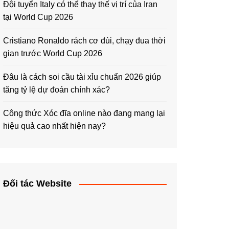
Đội tuyển Italy có thể thay thế vị trí của Iran
tại World Cup 2026
Cristiano Ronaldo rách cơ đùi, chạy đua thời
gian trước World Cup 2026
Đâu là cách soi cầu tài xỉu chuẩn 2026 giúp
tăng tỷ lệ dự đoán chính xác?
Công thức Xóc đĩa online nào đang mang lại
hiệu quả cao nhất hiện nay?
Đối tác Website