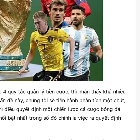
à 4 quy tắc quản lý tiền cược, thì nhận thấy khá nhiều
n đề này, chúng tôi sẽ tiến hành phân tích một chút,
hì điều quyết định một chiến lược cá cược bóng đá
ổi bật nhất trong số đó chính là việc ra quyết định