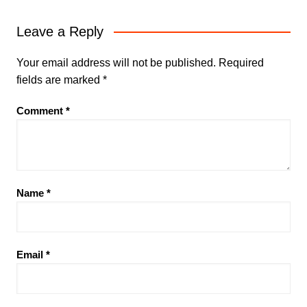
Leave a Reply
Your email address will not be published.
Required
fields are marked
*
Comment
*
Name
*
Email
*