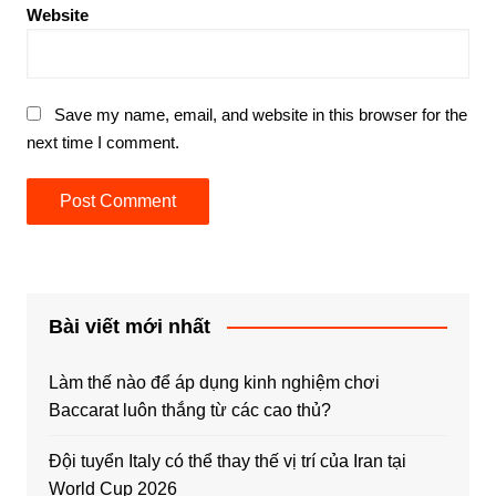
Website
Save my name, email, and website in this browser for the
next time I comment.
Bài viết mới nhất
Làm thế nào để áp dụng kinh nghiệm chơi
Baccarat luôn thắng từ các cao thủ?
Đội tuyển Italy có thể thay thế vị trí của Iran tại
World Cup 2026