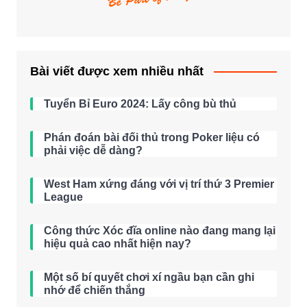
Bài viết được xem nhiều nhất
Tuyển Bỉ Euro 2024: Lấy công bù thủ
Phán đoán bài đối thủ trong Poker liệu có
phải việc dễ dàng?
West Ham xứng đáng với vị trí thứ 3 Premier
League
Công thức Xóc đĩa online nào đang mang lại
hiệu quả cao nhất hiện nay?
Một số bí quyết chơi xí ngầu bạn cần ghi
nhớ để chiến thắng