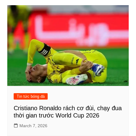
Tin tức bóng đá
Cristiano Ronaldo rách cơ đùi, chạy đua
thời gian trước World Cup 2026
March 7, 2026