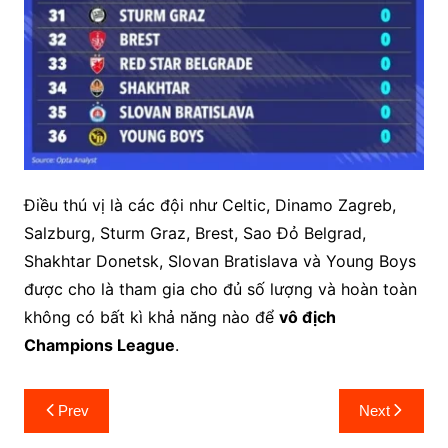
Điều thú vị là các đội như Celtic, Dinamo Zagreb,
Salzburg, Sturm Graz, Brest, Sao Đỏ Belgrad,
Shakhtar Donetsk, Slovan Bratislava và Young Boys
được cho là tham gia cho đủ số lượng và hoàn toàn
không có bất kì khả năng nào để
vô địch
Champions League
.
Post
Prev
Next
navigation