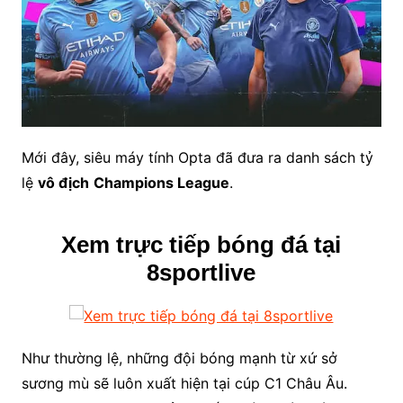
Mới đây, siêu máy tính Opta đã đưa ra danh sách tỷ
lệ
vô địch
Champions League
.
Xem trực tiếp bóng đá tại
8sportlive
Như thường lệ, những đội bóng mạnh từ xứ sở
sương mù sẽ luôn xuất hiện tại cúp C1 Châu Âu.