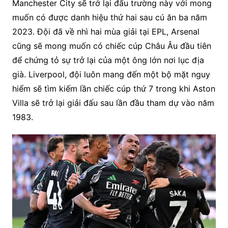
Manchester City sẽ trở lại đấu trường này với mong
muốn có được danh hiệu thứ hai sau cú ăn ba năm
2023. Đội đã về nhì hai mùa giải tại EPL, Arsenal
cũng sẽ mong muốn có chiếc cúp Châu Âu đầu tiên
để chứng tỏ sự trở lại của một ông lớn nơi lục địa
già. Liverpool, đội luôn mang đến một bộ mặt nguy
hiểm sẽ tìm kiếm lần chiếc cúp thứ 7 trong khi Aston
Villa sẽ trở lại giải đấu sau lần đầu tham dự vào năm
1983.