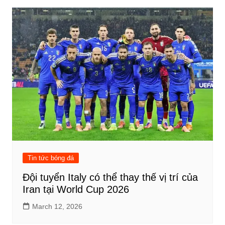
Tin tức bóng đá
Đội tuyển Italy có thể thay thế vị trí của
Iran tại World Cup 2026
March 12, 2026