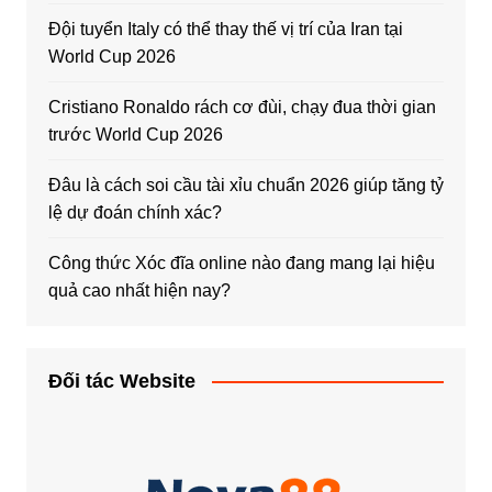
Đội tuyển Italy có thể thay thế vị trí của Iran tại
World Cup 2026
Cristiano Ronaldo rách cơ đùi, chạy đua thời gian
trước World Cup 2026
Đâu là cách soi cầu tài xỉu chuẩn 2026 giúp tăng tỷ
lệ dự đoán chính xác?
Công thức Xóc đĩa online nào đang mang lại hiệu
quả cao nhất hiện nay?
Đối tác Website