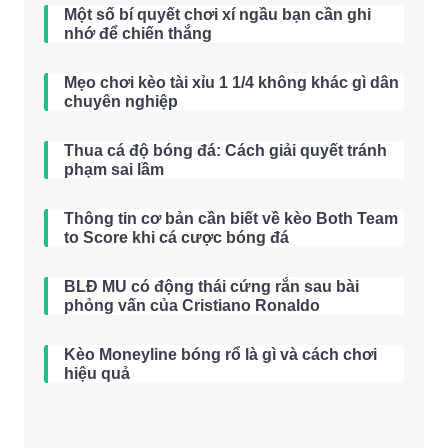
Một số bí quyết chơi xí ngầu bạn cần ghi
nhớ để chiến thắng
Mẹo chơi kèo tài xỉu 1 1/4 không khác gì dân
chuyên nghiệp
Thua cá độ bóng đá: Cách giải quyết tránh
phạm sai lầm
Thông tin cơ bản cần biết về kèo Both Team
to Score khi cá cược bóng đá
BLĐ MU có động thái cứng rắn sau bài
phỏng vấn của Cristiano Ronaldo
Kèo Moneyline bóng rổ là gì và cách chơi
hiệu quả