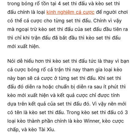
trong bóng rổ tồn tại 4 set thi đấu và kèo set thi
đấu chính là loại
kinh nghiệm cá cược
để người chơi
có thể cá cược cho từng set thi đấu. Chính vì vậy
mà ngoại trừ kèo set thi đấu của set đấu đầu tiên ra
thì chỉ khi trận đấu đã bắt đầu thì kèo set thi đấu
mới xuất hiện.
Nói dễ hiểu hơn thì kèo set thi đấu tức là thay vì bạn
cá cược bóng rổ cả trận thì nay tham gia loại kèo
này bạn sẽ cá cược ở từng set thi đấu. Khi set thi
đấu đó diễn ra hoặc chuẩn bị diễn ra sau ít phút thì
kèo mới xuất hiện và kết quả cược chỉ được tính
dựa trên kết quả của set thi đấu đó. Vì vậy nên mới
có tên là kèo set thi đấu. Trong kèo set thi đấu có 3
loại kèo thành phần chính là kèo Winner, kèo cược
chấp, và kèo Tài Xỉu.