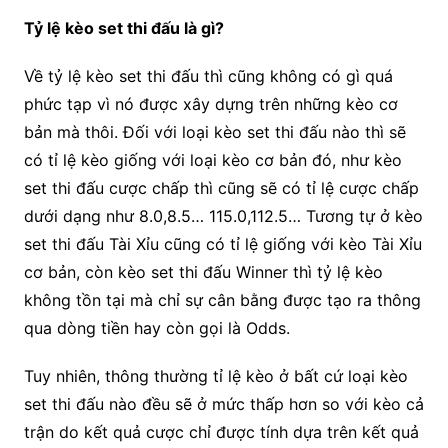
Tỷ lệ kèo set thi đấu là gì?
Về tỷ lệ kèo set thi đấu thì cũng không có gì quá
phức tạp vì nó được xây dựng trên những kèo cơ
bản mà thôi. Đối với loại kèo set thi đấu nào thì sẽ
có tỉ lệ kèo giống với loại kèo cơ bản đó, như kèo
set thi đấu cược chấp thì cũng sẽ có tỉ lệ cược chấp
dưới dạng như 8.0,8.5… 115.0,112.5… Tương tự ở kèo
set thi đấu Tài Xỉu cũng có tỉ lệ giống với kèo Tài Xỉu
cơ bản, còn kèo set thi đấu Winner thì tỷ lệ kèo
không tồn tại mà chỉ sự cân bằng được tạo ra thông
qua dòng tiền hay còn gọi là Odds.
Tuy nhiên, thông thường tỉ lệ kèo ở bất cứ loại kèo
set thi đấu nào đều sẽ ở mức thấp hơn so với kèo cả
trận do kết quả cược chỉ được tính dựa trên kết quả