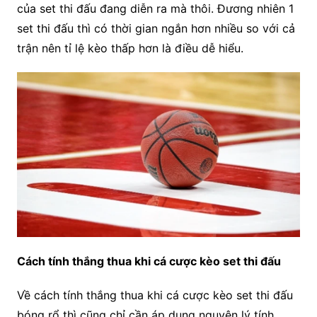
của set thi đấu đang diễn ra mà thôi. Đương nhiên 1
set thi đấu thì có thời gian ngắn hơn nhiều so với cả
trận nên tỉ lệ kèo thấp hơn là điều dễ hiểu.
Cách tính thắng thua khi cá cược kèo set thi đấu
Về cách tính thắng thua khi cá cược kèo set thi đấu
bóng rổ thì cũng chỉ cần áp dụng nguyên lý tính