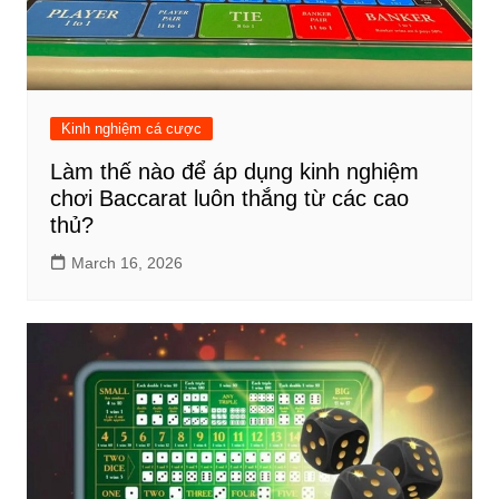
Kinh nghiệm cá cược
Làm thế nào để áp dụng kinh nghiệm
chơi Baccarat luôn thắng từ các cao
thủ?
March 16, 2026