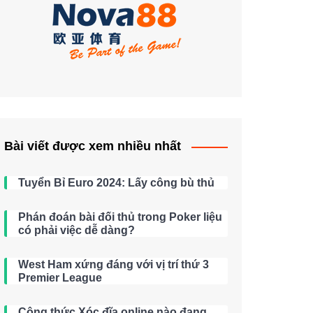
Bài viết được xem nhiều nhất
Tuyển Bỉ Euro 2024: Lấy công bù thủ
Phán đoán bài đối thủ trong Poker liệu
có phải việc dễ dàng?
West Ham xứng đáng với vị trí thứ 3
Premier League
Công thức Xóc đĩa online nào đang