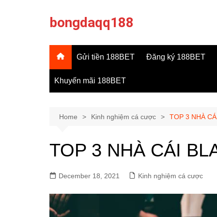
Skip
to
bongdaqq188
content
Gửi tiền 188BET
Đăng ký 188BET
Khuyến mãi 188BET
Home
Kinh nghiệm cá cược
TOP 3 NHÀ CÁ
TOP 3 NHÀ CÁI B
December 18, 2021
Kinh nghiệm cá cược