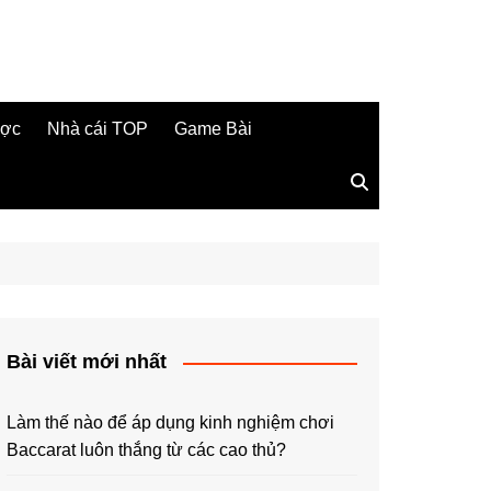
ược
Nhà cái TOP
Game Bài
Bài viết mới nhất
Làm thế nào để áp dụng kinh nghiệm chơi
Baccarat luôn thắng từ các cao thủ?