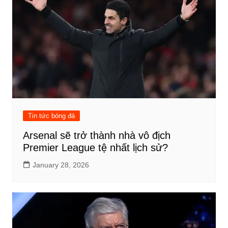
Tin tức bóng đá
Arsenal sẽ trở thành nhà vô địch
Premier League tệ nhất lịch sử?
January 28, 2026