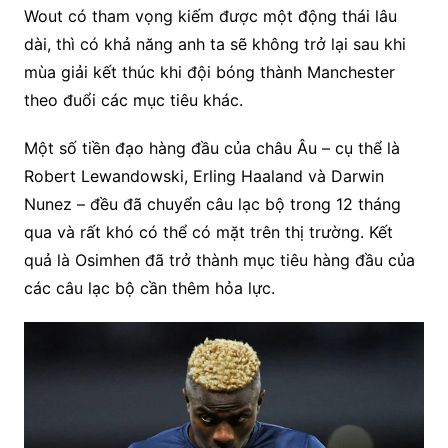
Wout có tham vọng kiếm được một động thái lâu
dài, thì có khả năng anh ta sẽ không trở lại sau khi
mùa giải kết thúc khi đội bóng thành Manchester
theo đuổi các mục tiêu khác.
Một số tiền đạo hàng đầu của châu Âu – cụ thể là
Robert Lewandowski, Erling Haaland và Darwin
Nunez – đều đã chuyển câu lạc bộ trong 12 tháng
qua và rất khó có thể có mặt trên thị trường. Kết
quả là Osimhen đã trở thành mục tiêu hàng đầu của
các câu lạc bộ cần thêm hỏa lực.