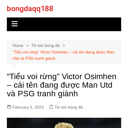
Skip
bongdaqq188
to
content
Home
Tin tức bóng đá
“Tiểu voi rừng” Victor Osimhen – cái tên đang được Man
Utd và PSG tranh giành
“Tiểu voi rừng” Victor Osimhen
– cái tên đang được Man Utd
và PSG tranh giành
February 5, 2023
Tin tức bóng đá