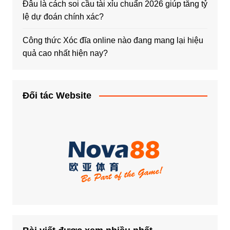
Đâu là cách soi cầu tài xỉu chuẩn 2026 giúp tăng tỷ
lệ dự đoán chính xác?
Công thức Xóc đĩa online nào đang mang lại hiệu
quả cao nhất hiện nay?
Đối tác Website