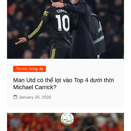
Tin tức bóng đá
Man Utd có thể lọt vào Top 4 dưới thời
Michael Carrick?
January 26, 2026