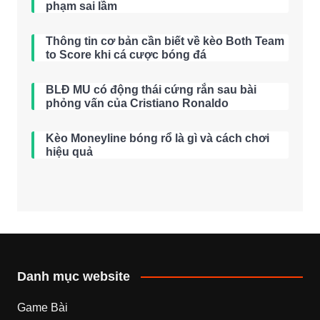
phạm sai lầm
Thông tin cơ bản cần biết về kèo Both Team
to Score khi cá cược bóng đá
BLĐ MU có động thái cứng rắn sau bài
phỏng vấn của Cristiano Ronaldo
Kèo Moneyline bóng rổ là gì và cách chơi
hiệu quả
Danh mục website
Game Bài