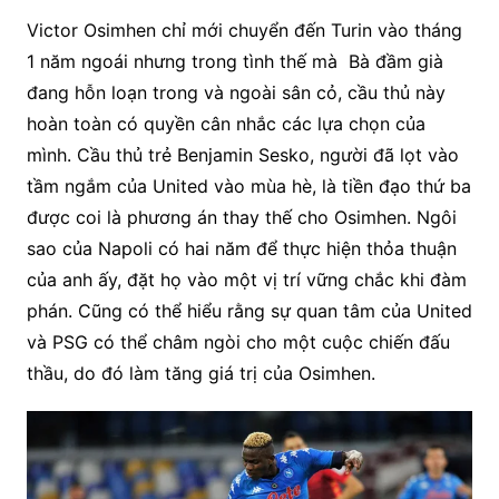
Victor Osimhen chỉ mới chuyển đến Turin vào tháng
1 năm ngoái nhưng trong tình thế mà Bà đầm già
đang hỗn loạn trong và ngoài sân cỏ, cầu thủ này
hoàn toàn có quyền cân nhắc các lựa chọn của
mình. Cầu thủ trẻ Benjamin Sesko, người đã lọt vào
tầm ngắm của United vào mùa hè, là tiền đạo thứ ba
được coi là phương án thay thế cho Osimhen. Ngôi
sao của Napoli có hai năm để thực hiện thỏa thuận
của anh ấy, đặt họ vào một vị trí vững chắc khi đàm
phán. Cũng có thể hiểu rằng sự quan tâm của United
và PSG có thể châm ngòi cho một cuộc chiến đấu
thầu, do đó làm tăng giá trị của Osimhen.