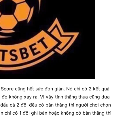
 Score cũng hết sức đơn giản. Nó chỉ có 2 kết quả
p đó không xảy ra. Vì vậy tính thắng thua cũng dựa
n đấu cả 2 đội đều có bàn thắng thì người chơi chọn
ân chỉ có 1 đội ghi bàn hoặc không có bàn thắng thì