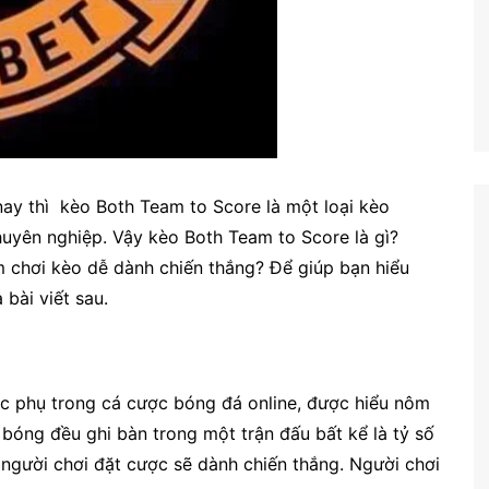
ay thì kèo Both Team to Score là một loại kèo
huyên nghiệp. Vậy kèo Both Team to Score là gì?
 chơi kèo dễ dành chiến thắng? Để giúp bạn hiểu
 bài viết sau.
c phụ trong cá cược bóng đá online, được hiểu nôm
i bóng đều ghi bàn trong một trận đấu bất kể là tỷ số
 người chơi đặt cược sẽ dành chiến thắng. Người chơi