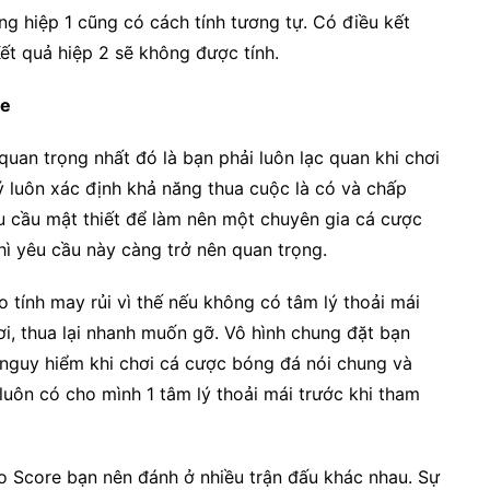
g hiệp 1 cũng có cách tính tương tự. Có điều kết
Kết quả hiệp 2 sẽ không được tính.
re
quan trọng nhất đó là bạn phải luôn lạc quan khi chơi
lý luôn xác định khả năng thua cuộc là có và chấp
êu cầu mật thiết để làm nên một chuyên gia cá cược
hì yêu cầu này càng trở nên quan trọng.
ao tính may rủi vì thế nếu không có tâm lý thoải mái
ơi, thua lại nhanh muốn gỡ. Vô hình chung đặt bạn
ất nguy hiểm khi chơi cá cược bóng đá nói chung và
luôn có cho mình 1 tâm lý thoải mái trước khi tham
to Score bạn nên đánh ở nhiều trận đấu khác nhau. Sự