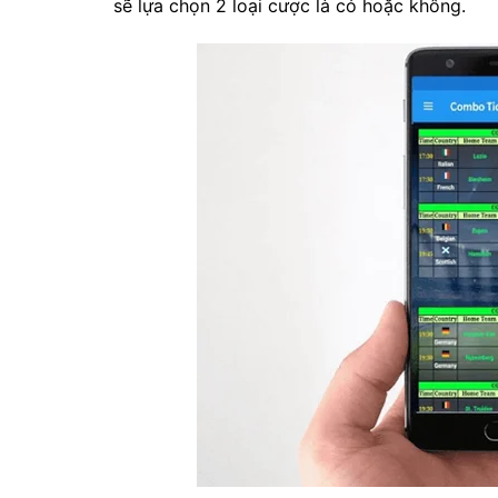
sẽ lựa chọn 2 loại cược là có hoặc không.