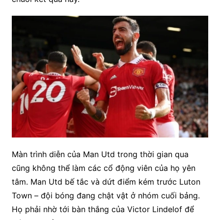
Màn trình diễn của Man Utd trong thời gian qua
cũng không thể làm các cổ động viên của họ yên
tâm. Man Utd bế tắc và dứt điểm kém trước Luton
Town – đội bóng đang chật vật ở nhóm cuối bảng.
Họ phải nhờ tới bàn thắng của Victor Lindelof để