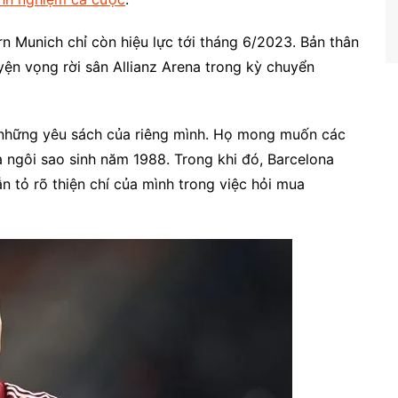
 Munich chỉ còn hiệu lực tới tháng 6/2023. Bản thân
yện vọng rời sân Allianz Arena trong kỳ chuyển
 những yêu sách của riêng mình. Họ mong muốn các
ngôi sao sinh năm 1988. Trong khi đó, Barcelona
n tỏ rõ thiện chí của mình trong việc hỏi mua