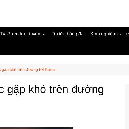
Tỷ lệ kèo trực tuyến
Tin tức bóng đá
Kinh nghiệm cá c
Tỷ lệ kèo Ma Cao
Tỷ lệ kèo Châu Á
Tỷ lệ kèo Châu Âu
c gặp khó trên đường tới Barca
Tỷ lệ kèo Malaysia
c gặp khó trên đường