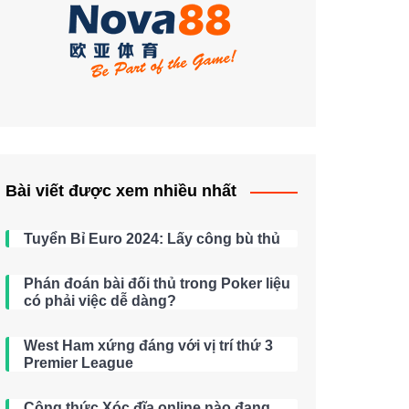
Bài viết được xem nhiều nhất
Tuyển Bỉ Euro 2024: Lấy công bù thủ
Phán đoán bài đối thủ trong Poker liệu
có phải việc dễ dàng?
West Ham xứng đáng với vị trí thứ 3
Premier League
Công thức Xóc đĩa online nào đang