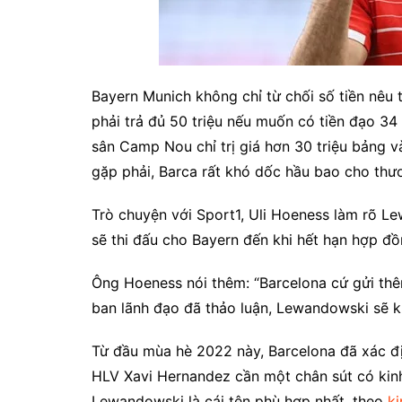
Bayern Munich không chỉ từ chối số tiền nêu
phải trả đủ 50 triệu nếu muốn có tiền đạo 34 
sân Camp Nou chỉ trị giá hơn 30 triệu bảng và
gặp phải, Barca rất khó dốc hầu bao cho th
Trò chuyện với Sport1, Uli Hoeness làm rõ L
sẽ thi đấu cho Bayern đến khi hết hạn hợp đồ
Ông Hoeness nói thêm: “Barcelona cứ gửi thêm
ban lãnh đạo đã thảo luận, Lewandowski sẽ k
Từ đầu mùa hè 2022 này, Barcelona đã xác địn
HLV Xavi Hernandez cần một chân sút có kin
Lewandowski là cái tên phù hợp nhất, theo
k