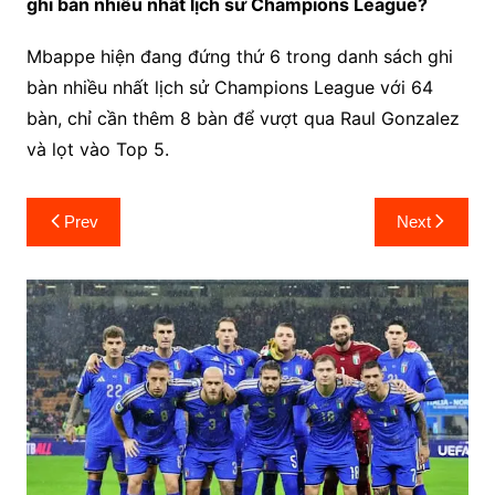
ghi bàn nhiều nhất lịch sử Champions League?
Mbappe hiện đang đứng thứ 6 trong danh sách ghi
bàn nhiều nhất lịch sử Champions League với 64
bàn, chỉ cần thêm 8 bàn để vượt qua Raul Gonzalez
và lọt vào Top 5.
Post
Prev
Next
navigation