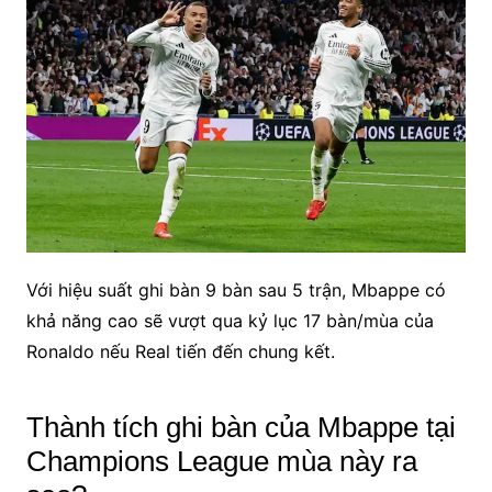
Với hiệu suất ghi bàn 9 bàn sau 5 trận, Mbappe có
khả năng cao sẽ vượt qua kỷ lục 17 bàn/mùa của
Ronaldo nếu Real tiến đến chung kết.
Thành tích ghi bàn của Mbappe tại
Champions League mùa này ra