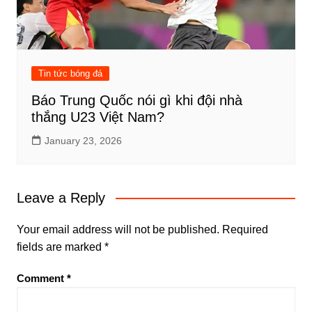
Tin tức bóng đá
Báo Trung Quốc nói gì khi đội nhà
thắng U23 Việt Nam?
January 23, 2026
Leave a Reply
Your email address will not be published.
Required
fields are marked
*
Comment
*