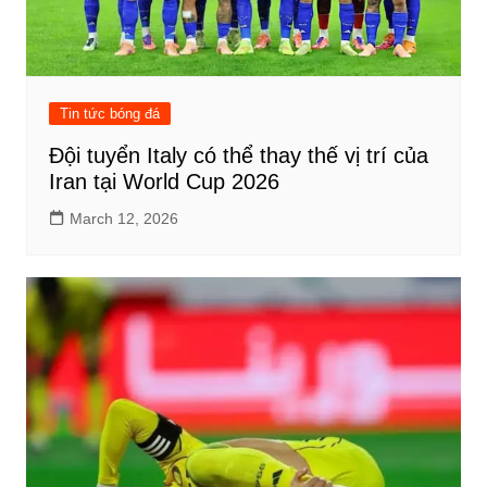
Tin tức bóng đá
Đội tuyển Italy có thể thay thế vị trí của
Iran tại World Cup 2026
March 12, 2026