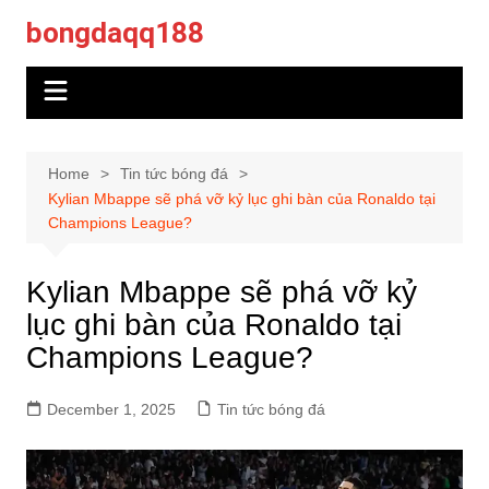
Skip
bongdaqq188
to
content
Home
Tin tức bóng đá
Kylian Mbappe sẽ phá vỡ kỷ lục ghi bàn của Ronaldo tại
Champions League?
Kylian Mbappe sẽ phá vỡ kỷ
lục ghi bàn của Ronaldo tại
Champions League?
December 1, 2025
Tin tức bóng đá