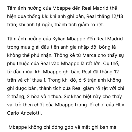
Tầm ảnh hưởng của Mbappe đến Real Madrid thể
hiện qua thống kê: khi anh ghi bàn, Real thắng 12/13
trận; khi anh tịt ngòi, thành tích giảm rõ rệt.
Tầm ảnh hưởng của Kylian Mbappe đến Real Madrid
trong mùa giải đầu tiên anh gia nhập đội bóng là
không thể phủ nhận. Thống kê từ Marca cho thấy sự
phụ thuộc của Real vào Mbappe là rất lớn. Cụ thể,
từ đầu mùa, khi Mbappe ghi bàn, Real đã thắng 12
trận và chỉ thua 1. Trong khi đó, ở 5 trận anh không
ghi được bàn, thành tích của Real giảm rõ rệt với chỉ
2 thắng, 2 hòa và 1 thua. Sự khác biệt này cho thấy
vai trò then chốt của Mbappe trong lối chơi của HLV
Carlo Ancelotti.
Mbappe không chỉ đóng góp về mặt ghi bàn mà