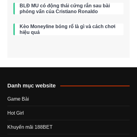
BLĐ MU có động thái cứng rắn sau bài
phỏng vấn của Cristiano Ronaldo
Kèo Moneyline bóng rổ là gì và cách chơi
hiệu quả
Danh mục website
Game Bài
Hot Girl
Khuyến mãi 188BET