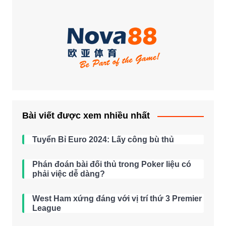
Bài viết được xem nhiều nhất
Tuyển Bỉ Euro 2024: Lấy công bù thủ
Phán đoán bài đối thủ trong Poker liệu có
phải việc dễ dàng?
West Ham xứng đáng với vị trí thứ 3 Premier
League