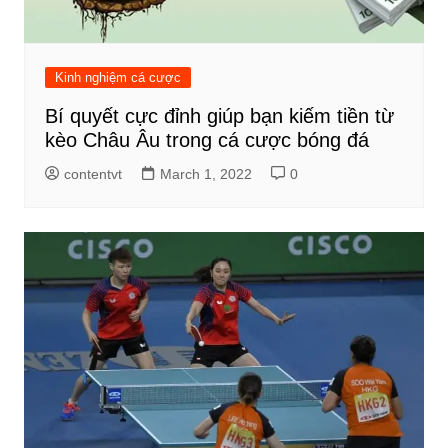
Kinh nghiệm cá cược
Bí quyết cực đỉnh giúp bạn kiếm tiền từ
kèo Châu Âu trong cá cược bóng đá
contentvt
March 1, 2022
0