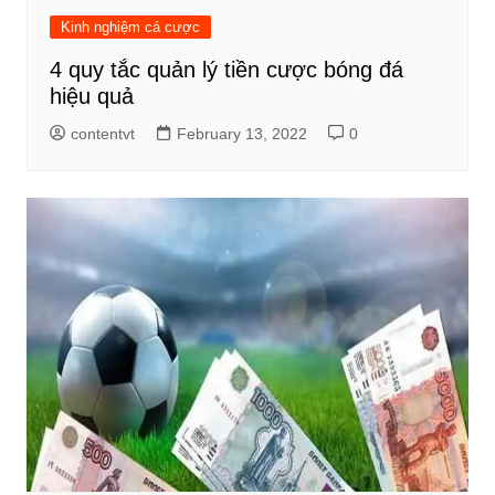
Kinh nghiệm cá cược
4 quy tắc quản lý tiền cược bóng đá
hiệu quả
contentvt
February 13, 2022
0