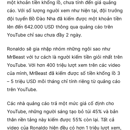
một khoản tiền khổng lồ, chưa tính đến giá quảng
cáo. Với số lượng người xem như hiện tại, đội trưởng
đội tuyển Bồ Đào Nha đã kiếm được một khoản tiền
lên đến 642.000 USD thông qua quảng cáo trên
YouTube chỉ sau chưa đầy 2 ngày.
Ronaldo sẽ gia nhập nhóm những ngôi sao như
MrBeast với tư cách là người kiếm tiền giỏi nhất trên
YouTube. Với hơn 400 triệu lượt xem trên các video
của mình, MrBeast đã kiếm được số tiền khổng lồ 3
– 5 triệu USD mỗi tháng chỉ tính riêng từ quảng cáo
trên YouTube.
Các nhà quảng cáo trả một mức giá cố định cho
YouTube, những người sáng tạo bỏ túi 45% và bản
thân nền tảng này kiếm được 55% còn lại. Tất cả
video của Ronaldo hiện đều có hơn 1 triệu lượt xem,