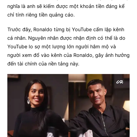
nghĩa là anh sẽ kiếm được một khoản tiền đáng kể
chỉ tính riêng tiền quảng cáo.
Trước đây, Ronaldo từng bị YouTube cấm lập kênh
cá nhân. Nguyên nhân được nhận định có thể là do
YouTube lo sợ một lượng lớn người hâm mộ và
người xem đổ vào kênh của Ronaldo, gây ảnh hưởng
đến tài chính của nền tảng này.