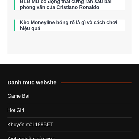
BLĐ MU có động thái cứng rắn sau bài
phỏng vấn của Cristiano Ronaldo
Kèo Moneyline bóng rổ là gì và cách chơi
hiệu quả
Danh mục website
Game Bài
Hot Girl
Khuyến mãi 188BET
Kinh nghiệm cá cược