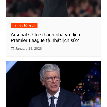
Tin tức bóng đá
Arsenal sẽ trở thành nhà vô địch
Premier League tệ nhất lịch sử?
January 28, 2026