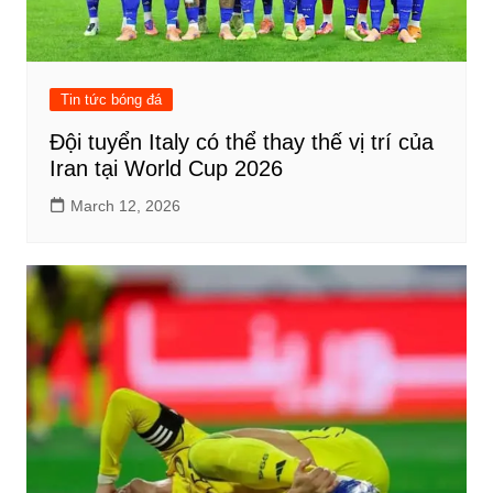
Tin tức bóng đá
Đội tuyển Italy có thể thay thế vị trí của
Iran tại World Cup 2026
March 12, 2026