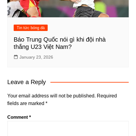
Tin tức bóng đá
Báo Trung Quốc nói gì khi đội nhà
thắng U23 Việt Nam?
January 23, 2026
Leave a Reply
Your email address will not be published.
Required
fields are marked
*
Comment
*