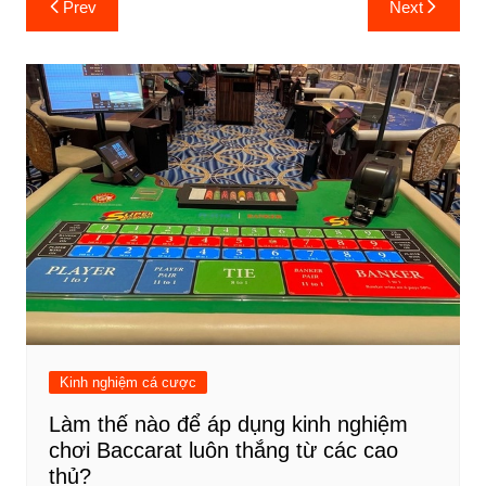
Prev
Next
navigation
Kinh nghiệm cá cược
Làm thế nào để áp dụng kinh nghiệm
chơi Baccarat luôn thắng từ các cao
thủ?