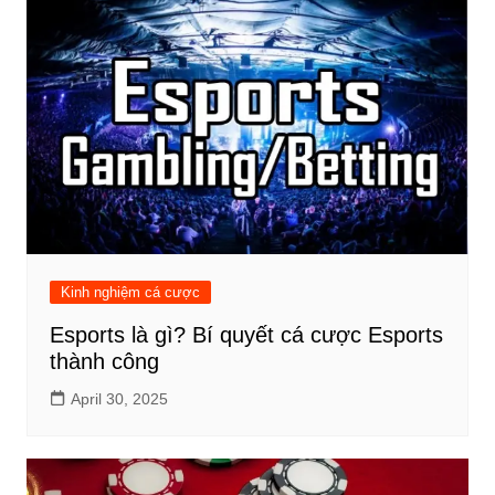
Kinh nghiệm cá cược
Esports là gì? Bí quyết cá cược Esports
thành công
April 30, 2025