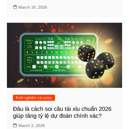
March 16, 2026
Kinh nghiệm cá cược
Đâu là cách soi cầu tài xỉu chuẩn 2026
giúp tăng tỷ lệ dự đoán chính xác?
March 3, 2026