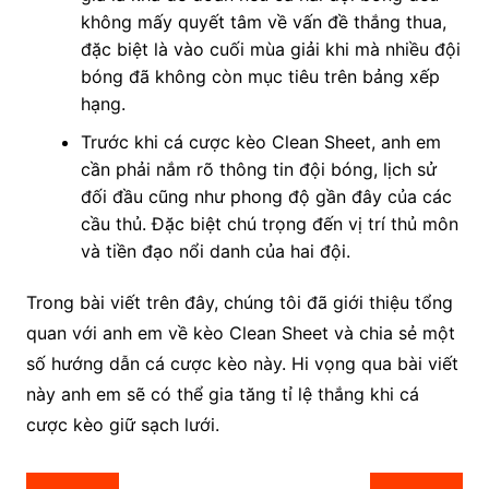
không mấy quyết tâm về vấn đề thắng thua,
đặc biệt là vào cuối mùa giải khi mà nhiều đội
bóng đã không còn mục tiêu trên bảng xếp
hạng.
Trước khi cá cược kèo Clean Sheet, anh em
cần phải nắm rõ thông tin đội bóng, lịch sử
đối đầu cũng như phong độ gần đây của các
cầu thủ. Đặc biệt chú trọng đến vị trí thủ môn
và tiền đạo nổi danh của hai đội.
Trong bài viết trên đây, chúng tôi đã giới thiệu tổng
quan với anh em về kèo Clean Sheet và chia sẻ một
số hướng dẫn cá cược kèo này. Hi vọng qua bài viết
này anh em sẽ có thể gia tăng tỉ lệ thắng khi cá
cược kèo giữ sạch lưới.
Post