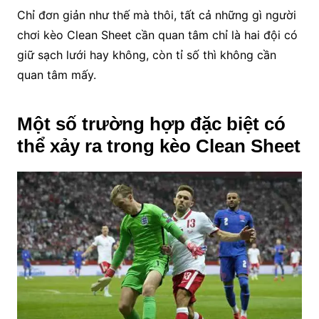
Chỉ đơn giản như thế mà thôi, tất cả những gì người
chơi kèo Clean Sheet cần quan tâm chỉ là hai đội có
giữ sạch lưới hay không, còn tỉ số thì không cần
quan tâm mấy.
Một số trường hợp đặc biệt có
thể xảy ra trong kèo Clean Sheet