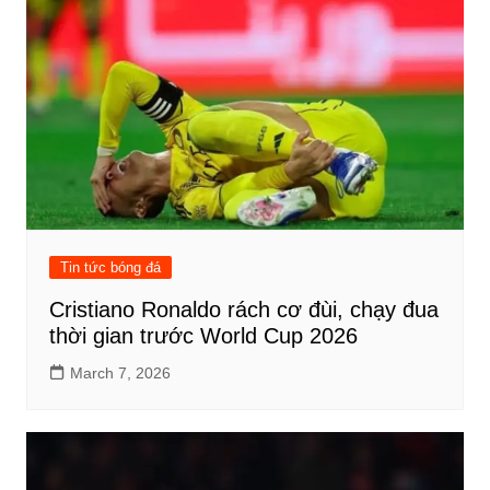
Tin tức bóng đá
Cristiano Ronaldo rách cơ đùi, chạy đua
thời gian trước World Cup 2026
March 7, 2026