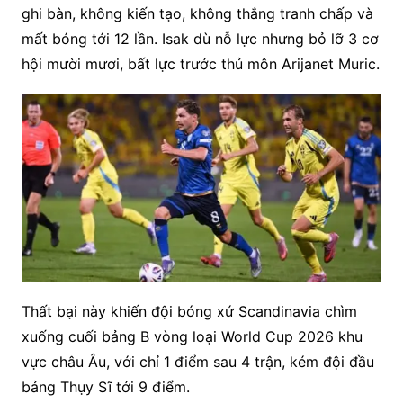
ghi bàn, không kiến tạo, không thắng tranh chấp và
mất bóng tới 12 lần. Isak dù nỗ lực nhưng bỏ lỡ 3 cơ
hội mười mươi, bất lực trước thủ môn Arijanet Muric.
Thất bại này khiến đội bóng xứ Scandinavia chìm
xuống cuối bảng B vòng loại World Cup 2026 khu
vực châu Âu, với chỉ 1 điểm sau 4 trận, kém đội đầu
bảng Thụy Sĩ tới 9 điểm.