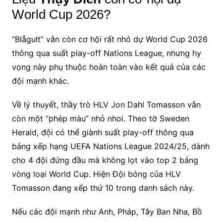
World Cup 2026?
“Blågult” vẫn còn cơ hội rất nhỏ dự World Cup 2026
thông qua suất play-off Nations League, nhưng hy
vọng này phụ thuộc hoàn toàn vào kết quả của các
đội mạnh khác.
Về lý thuyết, thầy trò HLV Jon Dahl Tomasson vẫn
còn một “phép màu” nhỏ nhoi. Theo tờ Sweden
Herald, đội có thể giành suất play-off thông qua
bảng xếp hạng UEFA Nations League 2024/25, dành
cho 4 đội đứng đầu mà không lọt vào top 2 bảng
vòng loại World Cup. Hiện Đội bóng của HLV
Tomasson đang xếp thứ 10 trong danh sách này.
Nếu các đội mạnh như Anh, Pháp, Tây Ban Nha, Bồ