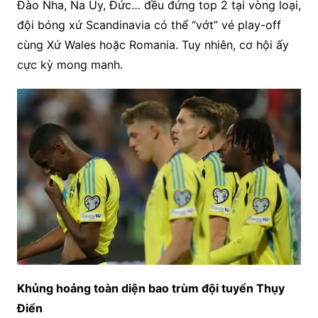
Đào Nha, Na Uy, Đức… đều đứng top 2 tại vòng loại,
đội bóng xứ Scandinavia có thể “vớt” vé play-off
cùng Xứ Wales hoặc Romania. Tuy nhiên, cơ hội ấy
cực kỳ mong manh.
Khủng hoảng toàn diện bao trùm đội tuyển Thụy
Điển