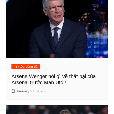
Tin tức bóng đá
Arsene Wenger nói gì về thất bại của
Arsenal trước Man Utd?
January 27, 2026