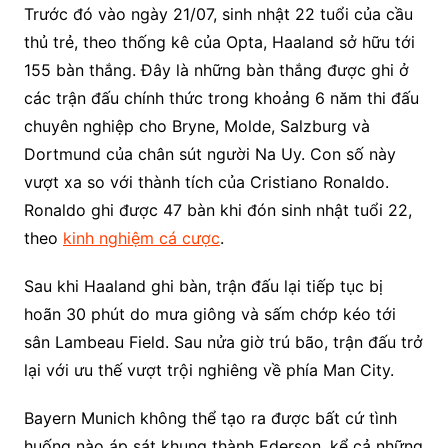
Trước đó vào ngày 21/07, sinh nhật 22 tuổi của cầu
thủ trẻ, theo thống kê của Opta, Haaland sở hữu tới
155 bàn thắng. Đây là những bàn thắng được ghi ở
các trận đấu chính thức trong khoảng 6 năm thi đấu
chuyên nghiệp cho Bryne, Molde, Salzburg và
Dortmund của chân sút người Na Uy. Con số này
vượt xa so với thành tích của Cristiano Ronaldo.
Ronaldo ghi được 47 bàn khi đón sinh nhật tuổi 22,
theo
kinh nghiệm cá cược
.
Sau khi Haaland ghi bàn, trận đấu lại tiếp tục bị
hoãn 30 phút do mưa giông và sấm chớp kéo tới
sân Lambeau Field. Sau nửa giờ trú bão, trận đấu trở
lại với ưu thế vượt trội nghiêng về phía Man City.
Bayern Munich không thể tạo ra được bất cứ tình
huống nào áp sát khung thành Ederson, kể cả những