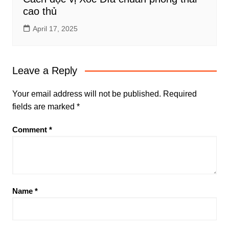
cao thủ
April 17, 2025
Leave a Reply
Your email address will not be published.
Required
fields are marked
*
Comment
*
Name
*