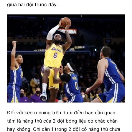
giữa hai đội trước đây.
Đối với kèo running trên dưới điều bạn cần quan
tâm là hàng thủ của 2 đội bóng liệu có chắc chắn
hay không. Chỉ cần 1 trong 2 đội có hàng thủ chưa