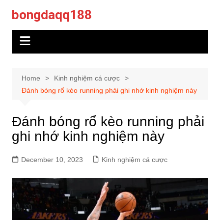
Skip
bongdaqq188
to
content
Home
Kinh nghiệm cá cược
Đánh bóng rổ kèo running phải ghi nhớ kinh nghiệm này
Đánh bóng rổ kèo running phải
ghi nhớ kinh nghiệm này
December 10, 2023
Kinh nghiệm cá cược