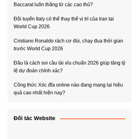
Baccarat luôn thắng từ các cao thủ?
Đội tuyển Italy có thể thay thế vị trí của Iran tại
World Cup 2026
Cristiano Ronaldo rách cơ đùi, chạy đua thời gian
trước World Cup 2026
Đâu là cách soi cầu tài xỉu chuẩn 2026 giúp tăng tỷ
lệ dự đoán chính xác?
Công thức Xóc đĩa online nào đang mang lại hiệu
quả cao nhất hiện nay?
Đối tác Website