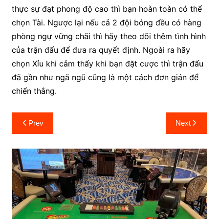
thực sự đạt phong độ cao thì bạn hoàn toàn có thể
chọn Tài. Ngược lại nếu cả 2 đội bóng đều có hàng
phòng ngự vững chãi thì hãy theo dõi thêm tình hình
của trận đấu để đưa ra quyết định. Ngoài ra hãy
chọn Xỉu khi cảm thấy khi bạn đặt cược thì trận đấu
đã gần như ngã ngũ cũng là một cách đơn giản để
chiến thắng.
Post
Prev
Next
navigation