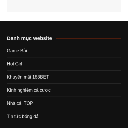
Danh mục website
Game Bài
Hot Girl
Khuyến mãi 188BET
Kinh nghiệm cá cược
Nhà cái TOP
Tin tức bóng đá