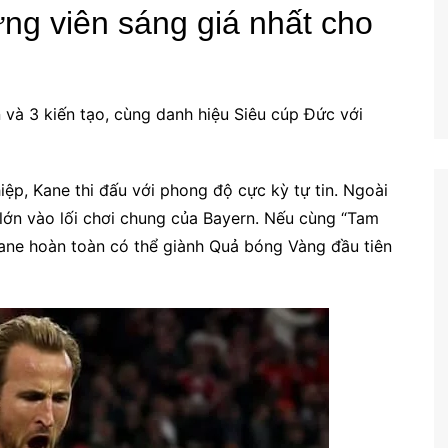
ng viên sáng giá nhất cho
 và 3 kiến tạo, cùng danh hiệu Siêu cúp Đức với
iệp, Kane thi đấu với phong độ cực kỳ tự tin. Ngoài
lớn vào lối chơi chung của Bayern. Nếu cùng “Tam
Kane hoàn toàn có thể giành Quả bóng Vàng đầu tiên