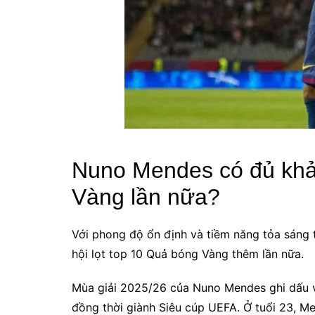
Nuno Mendes có đủ khả
Vàng lần nữa?
Với phong độ ổn định và tiềm năng tỏa sáng
hội lọt top 10 Quả bóng Vàng thêm lần nữa.
Mùa giải 2025/26 của Nuno Mendes ghi dấu với
đồng thời giành Siêu cúp UEFA. Ở tuổi 23, 