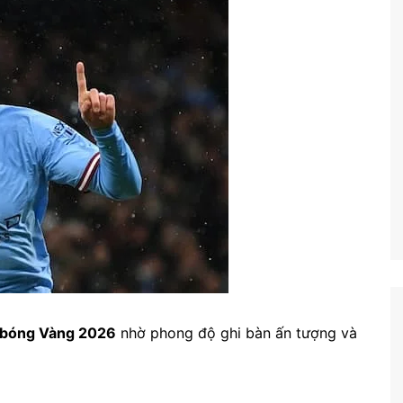
bóng Vàng 2026
nhờ phong độ ghi bàn ấn tượng và