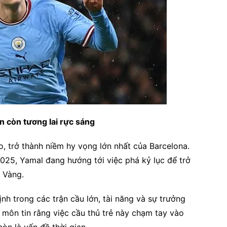
 còn tương lai rực sáng
, trở thành niềm hy vọng lớn nhất của Barcelona.
25, Yamal đang hướng tới việc phá kỷ lục để trở
g Vàng.
h trong các trận cầu lớn, tài năng và sự trưởng
 môn tin rằng việc cầu thủ trẻ này chạm tay vào