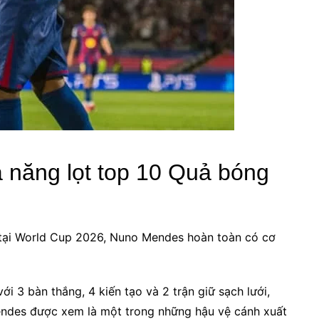
 năng lọt top 10 Quả bóng
 tại World Cup 2026, Nuno Mendes hoàn toàn có cơ
 3 bàn thắng, 4 kiến tạo và 2 trận giữ sạch lưới,
Mendes được xem là một trong những hậu vệ cánh xuất