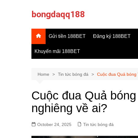
Skip
to
bongdaqq188
content
Gửi tiền 188BET
Đăng ký 188BET
Khuyến mãi 188BET
Home
Tin tức bóng đá
Cuộc đua Quả bóng 
Cuộc đua Quả bóng
nghiêng về ai?
October 24, 2025
Tin tức bóng đá