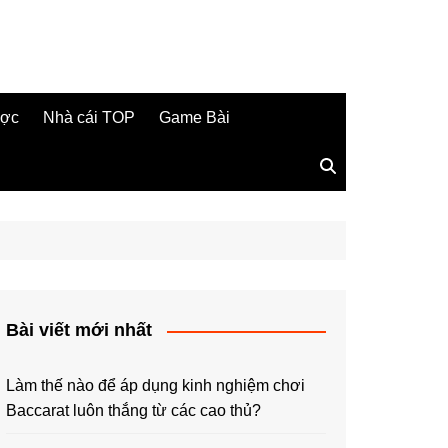
ược
Nhà cái TOP
Game Bài
Bài viết mới nhất
Làm thế nào để áp dụng kinh nghiệm chơi
Baccarat luôn thắng từ các cao thủ?