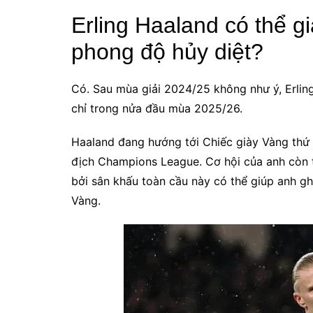
Erling Haaland có thể 
phong độ hủy diệt?
Có. Sau mùa giải 2024/25 không như ý, Erlin
chỉ trong nửa đầu mùa 2025/26.
Haaland đang hướng tới Chiếc giày Vàng thứ 
địch Champions League. Cơ hội của anh còn 
bởi sân khấu toàn cầu này có thể giúp anh g
Vàng.