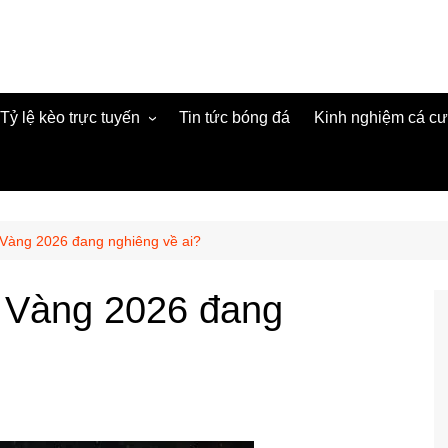
Tỷ lệ kèo trực tuyến
Tin tức bóng đá
Kinh nghiệm cá c
Tỷ lệ kèo Ma Cao
Tỷ lệ kèo Châu Á
Tỷ lệ kèo Châu Âu
Vàng 2026 đang nghiêng về ai?
Tỷ lệ kèo Malaysia
 Vàng 2026 đang