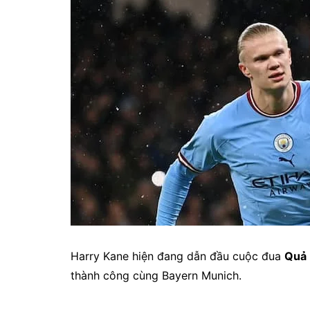
Harry Kane hiện đang dẫn đầu cuộc đua
Quả 
thành công cùng Bayern Munich.