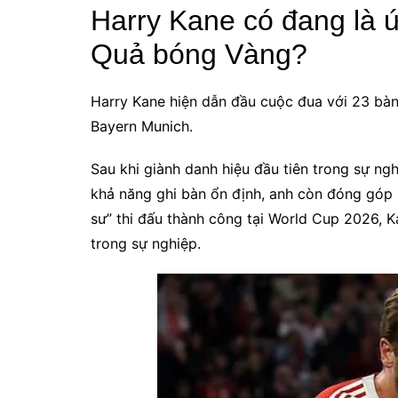
Harry Kane có đang là ứ
Quả bóng Vàng?
Harry Kane hiện dẫn đầu cuộc đua với 23 bàn
Bayern Munich.
Sau khi giành danh hiệu đầu tiên trong sự ngh
khả năng ghi bàn ổn định, anh còn đóng góp 
sư” thi đấu thành công tại World Cup 2026, 
trong sự nghiệp.