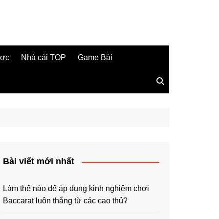
ược
Nhà cái TOP
Game Bài
Bài viết mới nhất
Làm thế nào để áp dụng kinh nghiệm chơi
Baccarat luôn thắng từ các cao thủ?