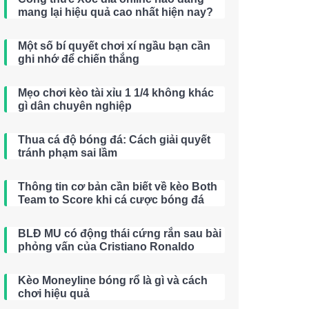
mang lại hiệu quả cao nhất hiện nay?
Một số bí quyết chơi xí ngầu bạn cần
ghi nhớ để chiến thắng
Mẹo chơi kèo tài xỉu 1 1/4 không khác
gì dân chuyên nghiệp
Thua cá độ bóng đá: Cách giải quyết
tránh phạm sai lầm
Thông tin cơ bản cần biết về kèo Both
Team to Score khi cá cược bóng đá
BLĐ MU có động thái cứng rắn sau bài
phỏng vấn của Cristiano Ronaldo
Kèo Moneyline bóng rổ là gì và cách
chơi hiệu quả