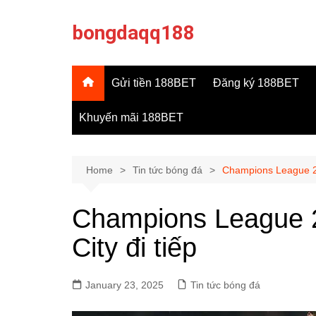
Skip
to
bongdaqq188
content
Gửi tiền 188BET
Đăng ký 188BET
Khuyến mãi 188BET
Home
Tin tức bóng đá
Champions League 24
Champions League 2
City đi tiếp
January 23, 2025
Tin tức bóng đá