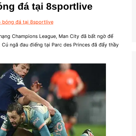
ng đá tại 8sportlive
p hạng Champions League, Man City đã bất ngờ để
. Cú ngã đau điếng tại Parc des Princes đã đẩy thầy