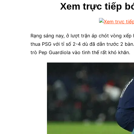
Xem trực tiếp bó
Rạng sáng nay, ở lượt trận áp chót vòng xế
thua PSG với tỉ số 2-4 dù đã dẫn trước 2 bàn
trò Pep Guardiola vào tình thế rất khó khăn.