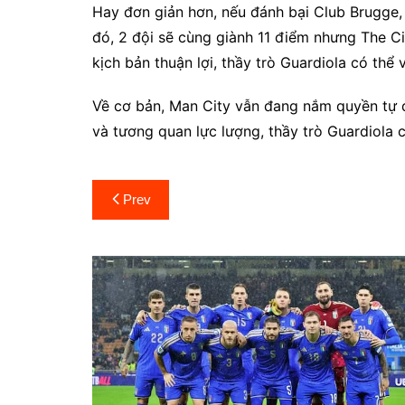
Hay đơn giản hơn, nếu đánh bại Club Brugge, 
đó, 2 đội sẽ cùng giành 11 điểm nhưng The Ci
kịch bản thuận lợi, thầy trò Guardiola có thể
Về cơ bản, Man City vẫn đang nắm quyền tự q
và tương quan lực lượng, thầy trò Guardiola 
Post
Prev
navigation