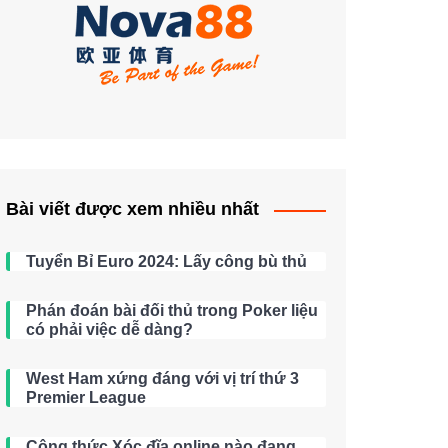
Bài viết được xem nhiều nhất
Tuyển Bỉ Euro 2024: Lấy công bù thủ
Phán đoán bài đối thủ trong Poker liệu
có phải việc dễ dàng?
West Ham xứng đáng với vị trí thứ 3
Premier League
Công thức Xóc đĩa online nào đang