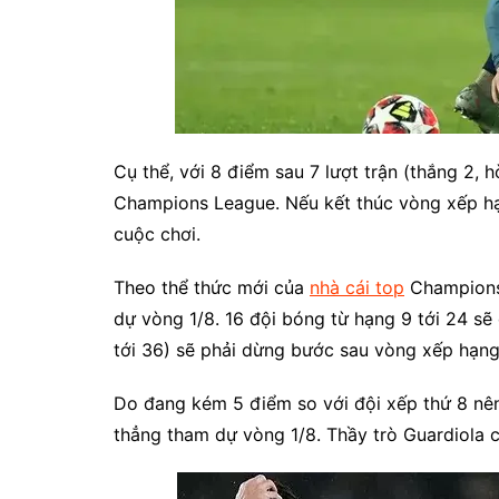
Cụ thể, với 8 điểm sau 7 lượt trận (thắng 2, 
Champions League. Nếu kết thúc vòng xếp hạn
cuộc chơi.
Theo thể thức mới của
nhà cái top
Champions 
dự vòng 1/8. 16 đội bóng từ hạng 9 tới 24 sẽ
tới 36) sẽ phải dừng bước sau vòng xếp hạng
Do đang kém 5 điểm so với đội xếp thứ 8 nê
thẳng tham dự vòng 1/8. Thầy trò Guardiola c