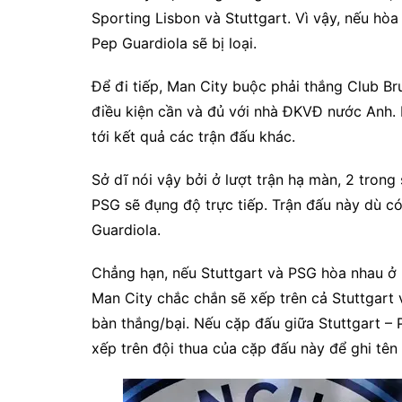
Sporting Lisbon và Stuttgart. Vì vậy, nếu hòa
Pep Guardiola sẽ bị loại.
Để đi tiếp, Man City buộc phải thắng Club B
điều kiện cần và đủ với nhà ĐKVĐ nước Anh. 
tới kết quả các trận đấu khác.
Sở dĩ nói vậy bởi ở lượt trận hạ màn, 2 trong
PSG sẽ đụng độ trực tiếp. Trận đấu này dù có
Guardiola.
Chẳng hạn, nếu Stuttgart và PSG hòa nhau ở l
Man City chắc chắn sẽ xếp trên cả Stuttgart
bàn thắng/bại. Nếu cặp đấu giữa Stuttgart –
xếp trên đội thua của cặp đấu này để ghi tên