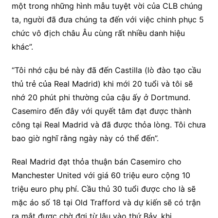
một trong những hình mẫu tuyệt vời của CLB chúng
ta, người đã đưa chúng ta đến với việc chinh phục 5
chức vô địch châu Âu cùng rất nhiều danh hiệu
khác”.
“Tôi nhớ cậu bé này đã đến Castilla (lò đào tạo cầu
thủ trẻ của Real Madrid) khi mới 20 tuổi và tôi sẽ
nhớ 20 phút phi thường của cậu ấy ở Dortmund.
Casemiro đến đây với quyết tâm đạt được thành
công tại Real Madrid và đã được thỏa lòng. Tôi chưa
bao giờ nghĩ rằng ngày này có thể đến”.
Real Madrid đạt thỏa thuận bán Casemiro cho
Manchester United với giá 60 triệu euro cộng 10
triệu euro phụ phí. Cầu thủ 30 tuổi được cho là sẽ
mặc áo số 18 tại Old Trafford và dự kiến ​​sẽ có trận
ra mắt được chờ đợi từ lâu vào thứ Bảy, khi