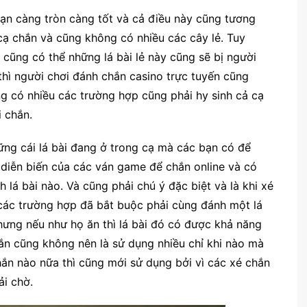
 bạn càng tròn càng tốt và cả điều này cũng tương
cạ chắn và cũng không có nhiều các cây lẻ. Tuy
ì cũng có thể những lá bài lẻ này cũng sẽ bị người
thì người chơi đánh chắn casino trực tuyến cũng
 có nhiều các trường hợp cũng phải hy sinh cả cạ
 chắn.
ững cái lá bài đang ở trong cạ mà các bạn có để
diễn biến của các ván game để chắn online và có
 lá bài nào. Và cũng phải chú ý đặc biệt và là khi xé
 các trường hợp đã bắt buộc phải cùng đánh một lá
ưng nếu như họ ăn thì lá bài đó có được khả năng
chắn cũng không nên là sử dụng nhiều chỉ khi nào mà
hắn nào nữa thì cũng mới sử dụng bởi vì các xé chắn
ải chờ.