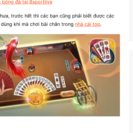
hưa, trước hết thì các bạn cũng phải biết được các
 dùng khi mà chơi bài chắn trong
nhà cái top
.