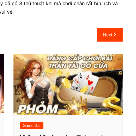
y đã có 3 thủ thuật khi mà chơi chắn rất hữu ích và
ui vẻ!
Next
Game Bài