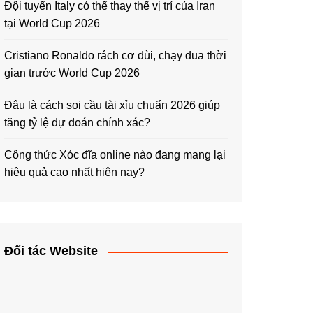
Đội tuyển Italy có thể thay thế vị trí của Iran
tại World Cup 2026
Cristiano Ronaldo rách cơ đùi, chạy đua thời
gian trước World Cup 2026
Đâu là cách soi cầu tài xỉu chuẩn 2026 giúp
tăng tỷ lệ dự đoán chính xác?
Công thức Xóc đĩa online nào đang mang lại
hiệu quả cao nhất hiện nay?
Đối tác Website