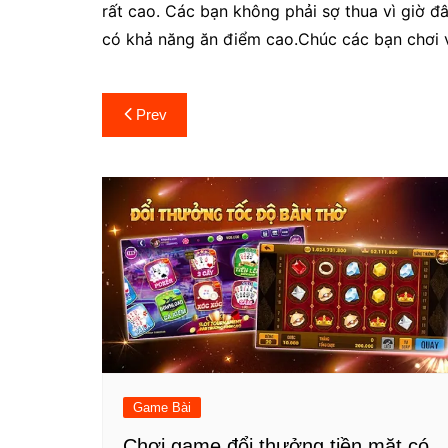
rất cao. Các bạn không phải sợ thua vì giờ đâ
có khả năng ăn điểm cao.Chúc các bạn chơi v
Post
Prev
navigation
Game Bài
Chơi game đổi thưởng tiền mặt có