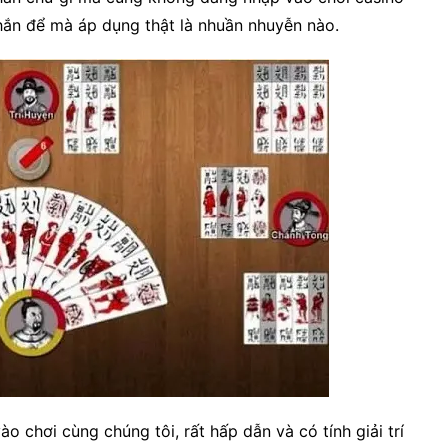
chắn để mà áp dụng thật là nhuần nhuyễn nào.
 chơi cùng chúng tôi, rất hấp dẫn và có tính giải trí