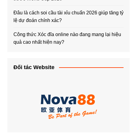
Đâu là cách soi cầu tài xỉu chuẩn 2026 giúp tăng tỷ
lệ dự đoán chính xác?
Công thức Xóc đĩa online nào đang mang lại hiệu
quả cao nhất hiện nay?
Đối tác Website