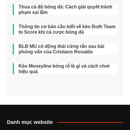
Thua cá độ bóng đá: Cách giải quyết tránh
phạm sai lầm
Thông tin cơ bản cần biết về kèo Both Team
to Score khi cá cược bóng đá
BLĐ MU có động thái cứng rắn sau bài
phỏng vấn của Cristiano Ronaldo
Kèo Moneyline bóng rổ là gì và cách chơi
hiệu quả
Danh mục website